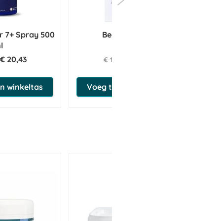
r 7+ Spray 500
Beaphar Vlo Kill
Hor
l
€ 20,43
€ 17,05
€ 17,95
n winkeltas
Voeg toe aan winkeltas