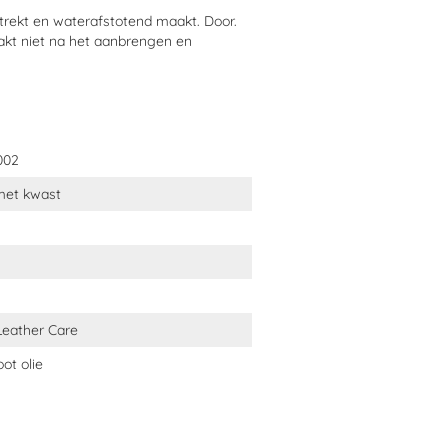
vlak insmeren. Vervolgens met een
 intrekt en waterafstotend maakt. Door.
het leer met een zachte doek
lakt niet na het aanbrengen en
002
 met kwast
Leather Care
ot olie