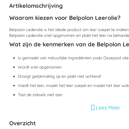
begin
Artikelomschrijving
van
de
Waarom kiezen voor Belpolon Leerolie?
afbeeldingen-
gallerij
Belpolon Lederolie is het ideale product om leer soepel te make
Belpolon Lederolie snel opgenomen en plakt het leer na behandel
Wat zijn de kenmerken van de Belpolon Le
Is gemaakt van natuurlijke ingrediënten zoals Ossepoot oli
Wordt snel opgenomen
Droogt gelijkmaktig op en plakt niet achteraf
Voedt het leer, maakt het leer soepel en maakt het leer wa
Tast de stiksels niet aan
Niet geschikt voor suede en nubuck
Lees Meer
Hoe moet ik Belpolon Leerolie gebruiken?
Overzicht
De olie dient voor het eerste gebruik getest te worden op een o