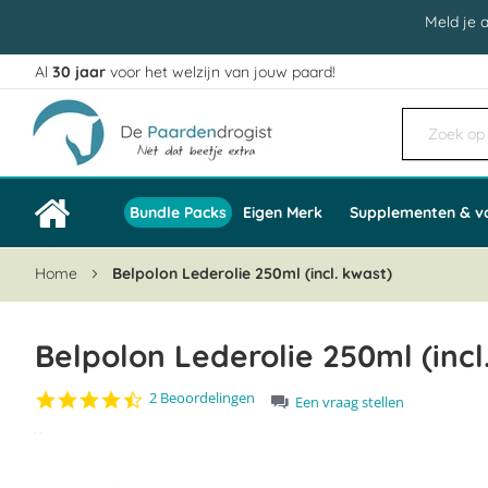
Meld je 
Al
30 jaar
voor het welzijn van jouw paard!
Ga
naar
de
inhoud
Bundle Packs
Eigen Merk
Supplementen & v
Home
Belpolon Lederolie 250ml (incl. kwast)
Belpolon Lederolie 250ml (incl
4.5
2 Beoordelingen
Een vraag stellen
star
Ga
rating
naar
het