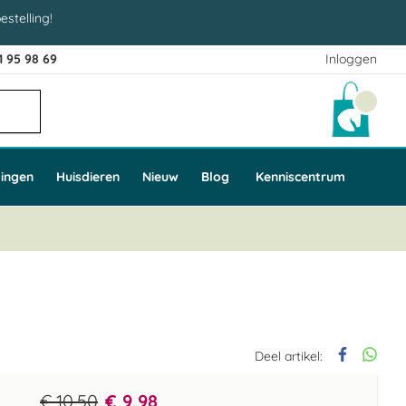
estelling!
1 95 98 69
Inloggen
Winke
ingen
Huisdieren
Nieuw
Blog
Kenniscentrum
Deel artikel:
€ 10,50
€ 9,98