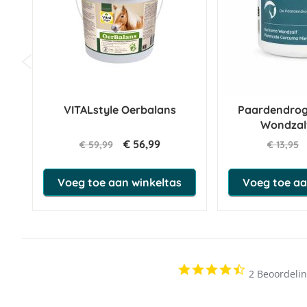
VITALstyle Oerbalans
Paardendrog
Wondzal
€ 56,99
€ 59,99
€ 13,95
Voeg toe aan winkeltas
Voeg toe aa
4.5
2 Beoordeli
star
rating