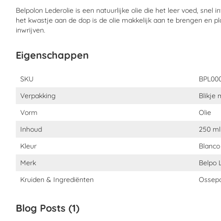
Met het bijgeleverde kwastje kun je het te behandelende opper
Belpolon Lederolie is een natuurlijke olie die het leer voed, snel
doek de olie inwrijven. Na 2 uur is de olie opgenomen en kun je 
het kwastje aan de dop is de olie makkelijk aan te brengen en p
opblinken.
inwrijven.
Let op
: Buiten bereik van kinderen bewaren.
Eigenschappen
Eigenschappen
SKU
BPL00
Verpakking
Blikje
Vorm
Olie
Inhoud
250 ml
Kleur
Blanco
Merk
Belpo 
Kruiden & Ingrediënten
Ossepo
Blog Posts (1)