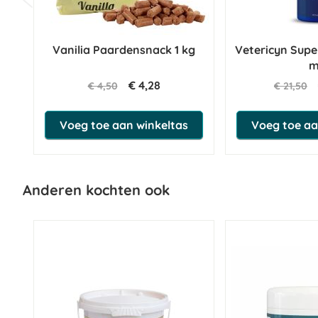
Vanilia Paardensnack 1 kg
Vetericyn Supe
m
€ 4,28
€ 4,50
€ 21,50
Voeg toe aan winkeltas
Voeg toe aa
Anderen kochten ook