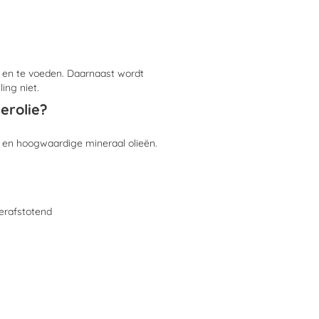
n en te voeden. Daarnaast wordt
ing niet.
erolie?
e en hoogwaardige mineraal olieën.
terafstotend
nopvallende plek.