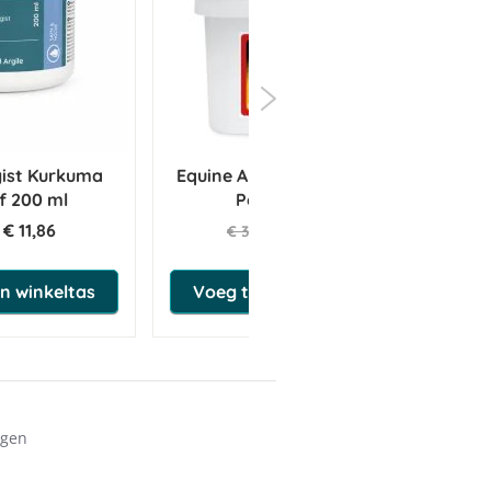
ist Kurkuma
Equine America Apple Lytes
Vi
f 200 ml
Powder 2.5kg
€ 11,86
€ 34,39
€ 36,20
n winkeltas
Voeg toe aan winkeltas
ngen