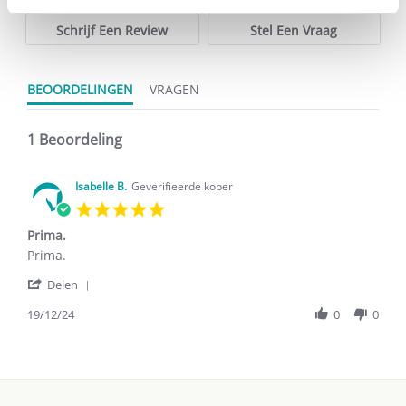
Schrijf Een Review
Stel Een Vraag
BEOORDELINGEN
VRAGEN
1 Beoordeling
Isabelle B.
Geverifieerde koper
5.0
star
Prima.
rating
Review
review
Prima.
by
stating
'
Isabelle
Prima.
Delen
Share
B.
Review
19/12/24
0
0
on
by
19
Isabelle
Dec
B.
2024
on
19