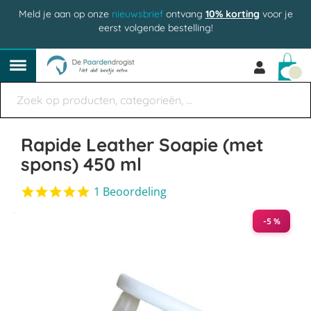
Meld je aan op onze
nieuwsbrief
ontvang
10% korting
voor je
eerst volgende bestelling!
Win
Rapide Leather Soapie (met
spons) 450 ml
5.0
1 Beoordeling
star
Ga
rating
-5 %
naar
het
einde
van
de
afbeeldingen-
gallerij