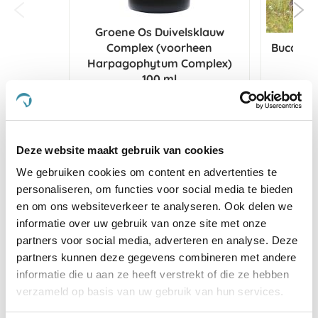
Groene Os Duivelsklauw
Complex (voorheen
Bucas F
Harpagophytum Complex)
100 ml
€ 
€ 34,15
€ 35,95
Voeg 
Deze website maakt gebruik van cookies
Voeg toe aan winkeltas
We gebruiken cookies om content en advertenties te
personaliseren, om functies voor social media te bieden
en om ons websiteverkeer te analyseren. Ook delen we
Anderen kochten ook
informatie over uw gebruik van onze site met onze
partners voor social media, adverteren en analyse. Deze
partners kunnen deze gegevens combineren met andere
informatie die u aan ze heeft verstrekt of die ze hebben
verzameld op basis van uw gebruik van hun services.