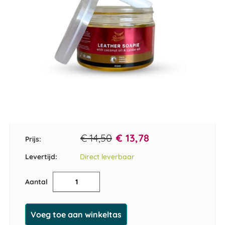
Ga
naar
het
€ 14,50
€ 13,78
Prijs:
begin
van
Levertijd:
Direct leverbaar
de
afbeeldingen-
Aantal
gallerij
Voeg toe aan winkeltas