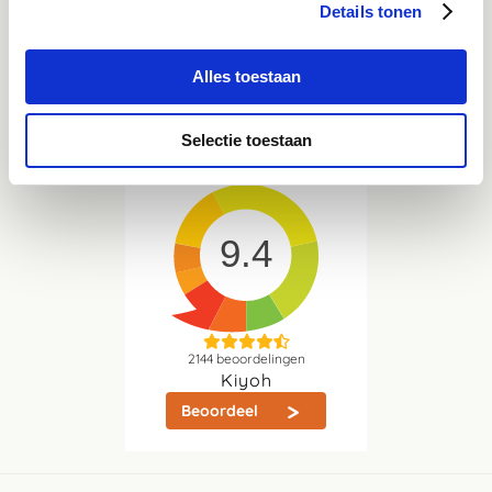
Details tonen
vragen
Alles toestaan
Whatsapp
06-21959869
Direct in contact met één van onze collega's
Selectie toestaan
9.4
2144
beoordelingen
Kiyoh
Beoordeel