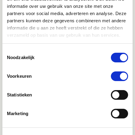
Klantenservice bereikbaarheid:
informatie over uw gebruik van onze site met onze
Ma - Vrij 8:30 - 17:30 uur
partners voor social media, adverteren en analyse. Deze
partners kunnen deze gegevens combineren met andere
informatie die u aan ze heeft verstrekt of die ze hebben
Direct advies
verzameld op basis van uw gebruik van hun services.
App:
06-21959869
of bel:
050-409 69 96
onze klantenservice
Toestemmingsselectie
Noodzakelijk
Facebook
Bekijk Facebook
Inspiratie, informatie en bereikbaar voor vragen
Voorkeuren
Instagram
Statistieken
Ontdek onze stories
Inspiratie & informatie
Marketing
Mail
advies@paardendrogist.nl
Wij reageren binnen 1 werkdag op jouw gestelde