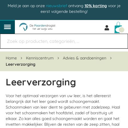
Meld je aan op onze
nieuwsbrief
ontvang
10% korting
voor je
eerst volgende bestelling!
Win
Home
Kenniscentrum
Advies & aandoeningen
Leerverzorging
Leerverzorging
Voor het optimaal verzorgen van uw leer, is het allereerst
belangrijk dat het leer goed wordt schoongemaakt.
Schoonmaken van leer dient te gebeuren met zadelzeep. Haal
voor het schoonmaken het hoofdstel, zadel of borsttuig uit
elkaar. Zo kan alles goed schoongemaakt worden en gaat het
invetten makkelijker. Blijven de resten van de zeep zitten, haal