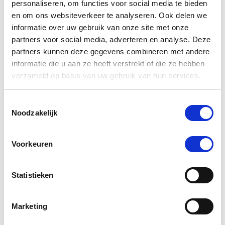
C.e.j. B.
Geverifieerde koper
personaliseren, om functies voor social media te bieden
5.0
en om ons websiteverkeer te analyseren. Ook delen we
star
informatie over uw gebruik van onze site met onze
Fijn wasmiddel
rating
partners voor social media, adverteren en analyse. Deze
Review
review
Gebruik het al jaren na het wassen van mijn waterdichte
by
stating
paardendekens en jassen.
partners kunnen deze gegevens combineren met andere
C.e.j.
Fijn
informatie die u aan ze heeft verstrekt of die ze hebben
B.
wasmiddel
Pluspunten:
on
Prima voldoet aan verwachting
verzameld op basis van uw gebruik van hun services.
20
Jun
Minpunten:
2023
Prijzig
Toestemmingsselectie
Noodzakelijk
'
Delen
Share
Review
20/06/23
0
0
by
Voorkeuren
C.e.j.
B.
on
Loes G.
Geverifieerde koper
Statistieken
20
5.0
Jun
star
2023
perfect waterdicht uit eigen wasmachine
rating
Review
review
perfect waterdicht uit eigen wasmachine
Marketing
by
stating
Loes
perfect
Pluspunten: