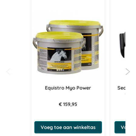
Equistro Myo Power
Sectol
voor
€ 159,95
€
Voeg toe aan winkeltas
Voeg t