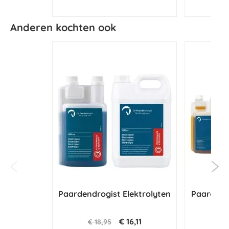
Anderen kochten ook
Paardendrogist Elektrolyten
Paardendr
€ 16,11
€ 18,95
€ 