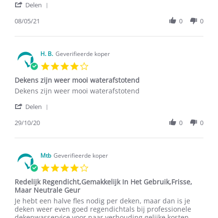
'
Delen
Share
Review
08/05/21
0
0
by
Heidi
V.
on
H. B.
Geverifieerde koper
8
4.0
May
star
2021
Dekens zijn weer mooi waterafstotend
rating
Review
review
Dekens zijn weer mooi waterafstotend
by
stating
'
H.
Dekens
Delen
Share
B.
zijn
Review
29/10/20
0
0
on
weer
by
29
mooi
H.
Oct
waterafstotend
B.
2020
on
Mtb
Geverifieerde koper
29
4.0
Oct
star
2020
Redelijk Regendicht,Gemakkelijk In Het Gebruik,Frisse,
rating
Maar Neutrale Geur
Review
review
Je hebt een halve fles nodig per deken, maar dan is je
by
stating
deken weer even goed regendichtals bij professionele
Mtb
Redelijk
dekenwasservice voor naar verhouding gelijke kosten.