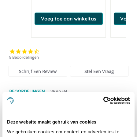
Voeg toe aan winkeltas
Voeg t
4.3
star
8 Beoordelingen
rating
Schrijf Een Review
Stel Een Vraag
BEOORDELINGEN
VRAGEN
Deze website maakt gebruik van cookies
8 Beoordelingen
We gebruiken cookies om content en advertenties te