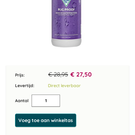
Ga
naar
het
€ 28,95
€ 27,50
Prijs:
begin
van
Levertijd:
Direct leverbaar
de
afbeeldingen-
Aantal
gallerij
Voeg toe aan winkeltas