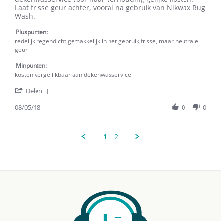
on
Regendicht,Gemakkelijk
Laat frisse geur achter, vooral na gebruik van Nikwax Rug
8
In
Wash.
May
Het
2018
Gebruik,Frisse,
Pluspunten:
Maar
redelijk regendicht,gemakkelijk in het gebruik,frisse, maar neutrale
Neutrale
geur
Geur
Minpunten:
kosten vergelijkbaar aan dekenwasservice
'
Delen
Share
Review
08/05/18
0
0
by
Mtb
on
1
2
8
May
2018