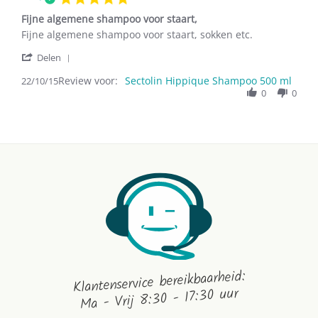
2017
star
Fijne algemene shampoo voor staart,
rating
Review
review
Fijne algemene shampoo voor staart, sokken etc.
by
stating
'
D.m.a.
Fijne
Delen
Share
G.
algemene
Review voor:
Review
Sectolin Hippique Shampoo 500 ml
22/10/15
on
shampoo
by
0
0
22
voor
D.m.a.
Oct
staart,
G.
2015
on
22
Oct
2015
Klantenservice bereikbaarheid:
Ma - Vrij 8:30 - 17:30 uur