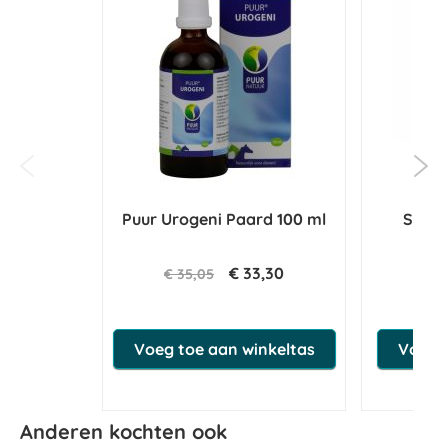
Puur Urogeni Paard 100 ml
Synov
€ 33,30
€ 35,05
€ 
Voeg toe aan winkeltas
Voeg t
Anderen kochten ook