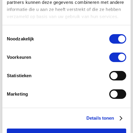
partners kunnen deze gegevens combineren met andere
informatie die u aan ze heeft verstrekt of die ze hebben
verzameld op basis van uw gebruik van hun services.
5.0
Toestemmingsselectie
star
4 Beoordelingen
rating
Noodzakelijk
Schrijf Een Review
Stel Een Vraag
Voorkeuren
BEOORDELINGEN
VRAGEN
Statistieken
Marketing
4 Beoordelingen
S.s. T.
Geverifieerde koper
Details tonen
5.0
star
Shampoo
rating