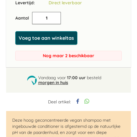
Levertijd:
Direct leverbaar
Aantal
Voeg toe aan winkeltas
Nog maar 2 beschikbaar
Vandaag voor
17:00 uur
besteld
morgen in huis
Deel artikel:
Deze hoog geconcentreerde vegan shampoo met
ingebouwde conditioner is afgestemd op de natuurlijke
pH van de paardenhuid, en zorgt voor een diepe