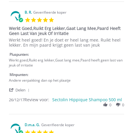
Annie
S.
on
B. R.
Geverifieerde koper
31
5.0
Aug
star
2021
Werkt Goed,Ruikt Erg Lekker,Gaat Lang Mee,Paard Heeft
rating
Geen Last Van Jeuk Of Irritatie
Review
review
Werkt heel goed! En je doet er heel lang mee. Ruikt heel
by
stating
lekker. En mijn paard krijgt geen last van jeuk
B.
Werkt
R.
Goed,Ruikt
Pluspunten:
on
Erg
Werkt goed,Ruikt erg lekker,Gaat lang mee,Paard heeft geen last van
26
Lekker,Gaat
jeuk of irritatie
Dec
Lang
2017
Mee,Paard
Minpunten:
Heeft
Andere verpakking dan op het plaatje
Geen
'
Last
Delen
Share
Van
Review voor:
Review
Sectolin Hippique Shampoo 500 ml
26/12/17
Jeuk
by
0
0
Of
B.
Irritatie
R.
on
26
D.m.a. G.
Geverifieerde koper
Dec
5.0