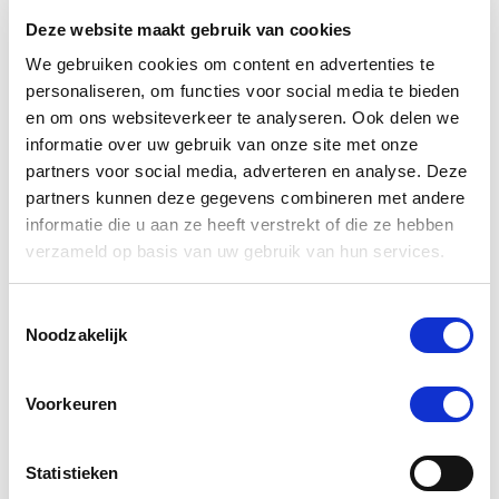
Vitamines en Mineralen
Deze website maakt gebruik van cookies
We gebruiken cookies om content en advertenties te
personaliseren, om functies voor social media te bieden
Passend bij dit product
en om ons websiteverkeer te analyseren. Ook delen we
informatie over uw gebruik van onze site met onze
partners voor social media, adverteren en analyse. Deze
partners kunnen deze gegevens combineren met andere
informatie die u aan ze heeft verstrekt of die ze hebben
verzameld op basis van uw gebruik van hun services.
Toestemmingsselectie
Noodzakelijk
Voorkeuren
Effol White-Star Droog-
Emmer 
Statistieken
Shampoo 500 ml