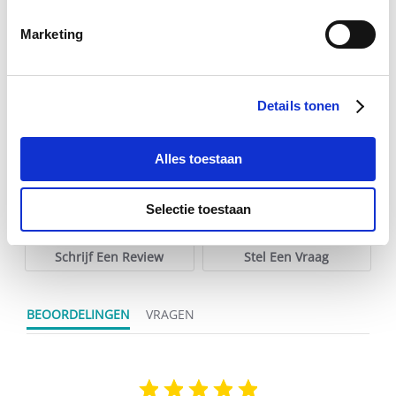
€ 13,25
€ 13,95
€
Marketing
Voeg toe aan winkeltas
Voeg t
Details tonen
Alles toestaan
0.0
Selectie toestaan
star
0 Beoordelingen
rating
Schrijf Een Review
Stel Een Vraag
BEOORDELINGEN
VRAGEN