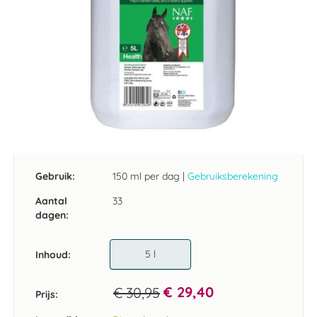
Ga
naar
het
Gebruik:
150 ml per dag
|
Gebruiksberekening
begin
van
Aantal
33
de
dagen:
afbeeldingen-
gallerij
5 l
Inhoud
€ 29,40
€ 30,95
Prijs: