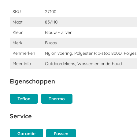
Eigenschappen
SKU
27100
Maat
85/110
Kleur
Blauw - Zilver
Merk
Bucas
Kenmerken
Nylon voering, Polyester Rip-stop 800D, Polyest
Meer info
Outdoordekens, Wassen en onderhoud
Eigenschappen
Teflon
Thermo
Service
Garantie
Passen