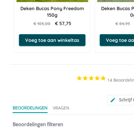
Deken Bucas Pony Freedom
Deken Bucas 
150g
0
€ 57,75
€ 105,00
€ 84,95
Voeg toe aan winkeltas
Voeg toe aa
4.9
14 Beoordeli
star
rating
Schrijf
BEOORDELINGEN
VRAGEN
Beoordelingen filteren