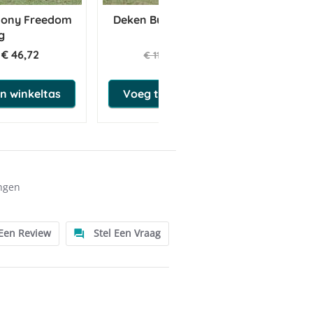
Pony Freedom
Deken Bucas Pony Irish 50g
g
€ 46,72
€ 63,25
€ 115,00
n winkeltas
Voeg toe aan winkeltas
ngen
 Een Review
Stel Een Vraag