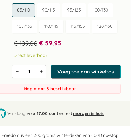
85/110
90/115
95/125
100/130
105/135
110/145
115/155
120/160
€ 59,95
€ 109,00
Direct leverbaar
Voeg toe aan winkeltas
Verlaag
Verhoog
de
de
aantal
aantal
Nog maar 3 beschikbaar
Vandaag voor
17:00 uur
besteld
morgen in huis
 Freedom is een 300 grams winterdeken van 600D rip-stop