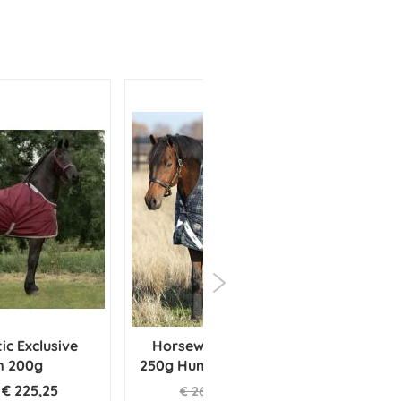
ic Exclusive
Horseware Rhino Wug VL
We
m 200g
250g Hunter check / Green &
D
Navy
€ 225,25
€ 215,96
€ 269,95