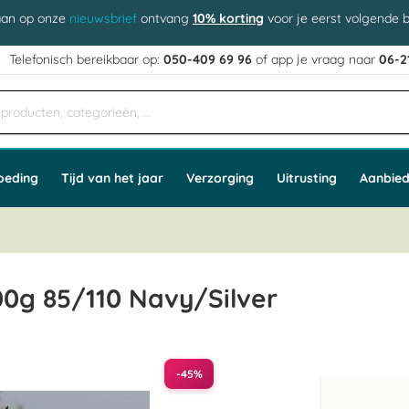
aan op onze
nieuwsbrief
ontvang
10% korting
voor je eerst volgende b
j
Telefonisch bereikbaar op:
050-409 69 96
of app
e vraag naar
06-2
oeding
Tijd van het jaar
Verzorging
Uitrusting
Aanbied
0g 85/110 Navy/Silver
-45%