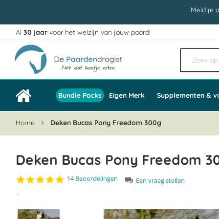
Meld je 
Al
30 jaar
voor het welzijn van jouw paard!
Ga
naar
de
inhoud
Bundle Packs
Eigen Merk
Supplementen & v
Home
Deken Bucas Pony Freedom 300g
Deken Bucas Pony Freedom 30
4.9
14 Beoordelingen
Een vraag stellen
star
Ga
rating
naar
het