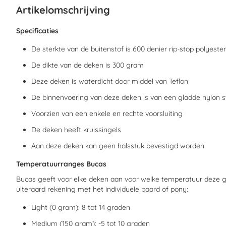
begin
Artikelomschrijving
van
de
afbeeldingen-
Specificaties
gallerij
De sterkte van de buitenstof is 600 denier rip-stop polyester
De dikte van de deken is 300 gram
Deze deken is waterdicht door middel van Teflon
De binnenvoering van deze deken is van een gladde nylon s
Voorzien van een enkele en rechte voorsluiting
De deken heeft kruissingels
Aan deze deken kan geen halsstuk bevestigd worden
Temperatuurranges Bucas
Bucas geeft voor elke deken aan voor welke temperatuur deze gesc
uiteraard rekening met het individuele paard of pony:
Light (0 gram): 8 tot 14 graden
Medium (150 gram): -5 tot 10 graden