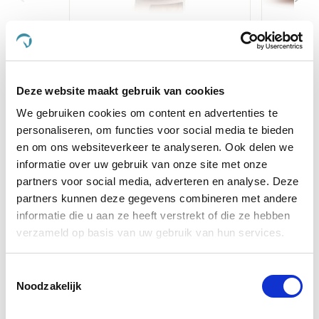
Leovet Power Striegel
Horse
Walnoot 550 ml
€ 16,10
€ 16,95
Deze website maakt gebruik van cookies
We gebruiken cookies om content en advertenties te
Voeg toe aan winkeltas
Voeg t
personaliseren, om functies voor social media te bieden
en om ons websiteverkeer te analyseren. Ook delen we
informatie over uw gebruik van onze site met onze
Anderen kochten ook
partners voor social media, adverteren en analyse. Deze
partners kunnen deze gegevens combineren met andere
informatie die u aan ze heeft verstrekt of die ze hebben
verzameld op basis van uw gebruik van hun services.
Toestemmingsselectie
Noodzakelijk