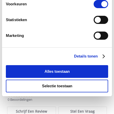
Voorkeuren
Statistieken
Paardendrogist FoeneKnof
Vital
Marketing
Zeewier
Sensi
€ 20,36
€ 23,95
€
Details tonen
Voeg toe aan winkeltas
Voeg 
Alles toestaan
Selectie toestaan
0.0
star
0 Beoordelingen
rating
Schrijf Een Review
Stel Een Vraag