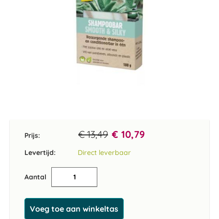
Ga
naar
het
€ 13,49
€ 10,79
Prijs:
begin
van
Levertijd:
Direct leverbaar
de
afbeeldingen-
Aantal
gallerij
Voeg toe aan winkeltas