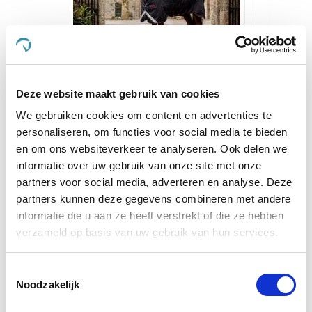
Deken Horseware Amigo
PUUR C
Deze website maakt gebruik van cookies
Bravo XL 0g
We gebruiken cookies om content en advertenties te
€ 98,97
€ 179,95
€
personaliseren, om functies voor social media te bieden
en om ons websiteverkeer te analyseren. Ook delen we
informatie over uw gebruik van onze site met onze
Voeg toe aan winkeltas
Voeg 
partners voor social media, adverteren en analyse. Deze
partners kunnen deze gegevens combineren met andere
informatie die u aan ze heeft verstrekt of die ze hebben
Anderen kochten ook
verzameld op basis van uw gebruik van hun services.
Toestemmingsselectie
Noodzakelijk