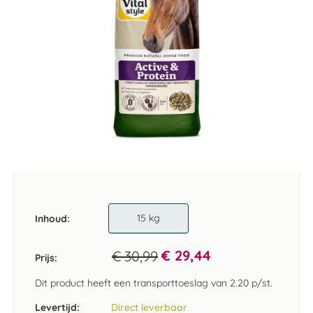
Ga
naar
het
begin
van
15 kg
Inhoud
de
afbeeldingen-
€ 29,44
€ 30,99
gallerij
Prijs:
Dit product heeft een transporttoeslag van 2.20 p/st.
Levertijd:
Direct leverbaar