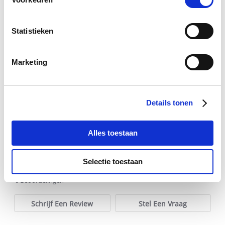
Statistieken
Paardendrogist Elektrolyten
Pavo 
Marketing
€ 16,11
€ 18,95
€ 
Details tonen
Voeg toe aan winkeltas
Voeg t
Alles toestaan
Selectie toestaan
0.0
star
0 Beoordelingen
rating
Schrijf Een Review
Stel Een Vraag