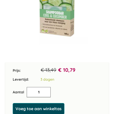
Ga
naar
het
€ 13,49
€ 10,79
Prijs:
begin
van
Levertijd:
3 dagen
de
afbeeldingen-
Aantal
gallerij
Voeg toe aan winkeltas