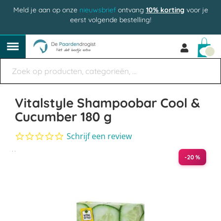
Meld je aan op onze
nieuwsbrief
ontvang
10% korting
voor je
eerst volgende bestelling!
Win
Vitalstyle Shampoobar Cool &
Cucumber 180 g
0.0
Schrijf een review
star
Ga
rating
-20 %
naar
het
einde
van
de
afbeeldingen-
gallerij