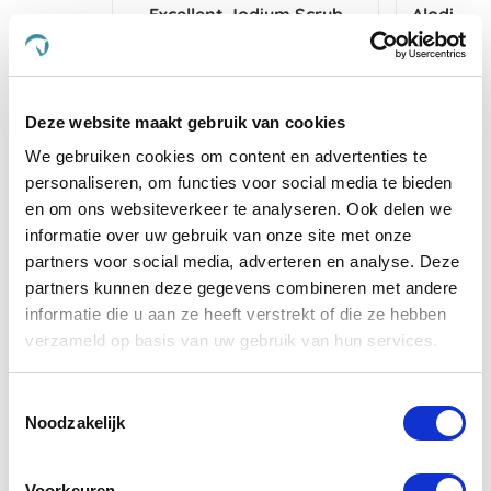
Excellent Jodium Scrub
Alodis Fo
€ 8,50
€ 8,95
Deze website maakt gebruik van cookies
Voeg toe aan winkeltas
Voeg t
We gebruiken cookies om content en advertenties te
personaliseren, om functies voor social media te bieden
en om ons websiteverkeer te analyseren. Ook delen we
informatie over uw gebruik van onze site met onze
Anderen kochten ook
partners voor social media, adverteren en analyse. Deze
partners kunnen deze gegevens combineren met andere
informatie die u aan ze heeft verstrekt of die ze hebben
verzameld op basis van uw gebruik van hun services.
Toestemmingsselectie
Noodzakelijk
Voorkeuren