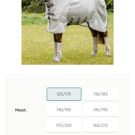
Ga
naar
het
begin
van
125/175
130/185
de
afbeeldingen-
gallerij
140/190
145/195
Maat
155/205
160/215