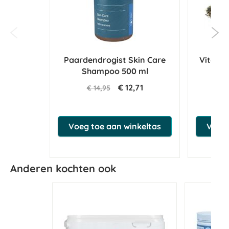
Paardendrogist Skin Care
Vitalbi
Shampoo 500 ml
€ 12,71
€ 14,95
€
Voeg toe aan winkeltas
Voeg 
Anderen kochten ook