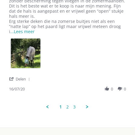
by
stating
zonder bescherming tegen vliegen in de zomermaanden.
M.a.
MaryA
Dit is het beste wat er te koop is naar mijn mening. Fijn
H.
dat de hals is aangepast en er vrijwel geen “open” stukje
on
hals meer is.
16
Erg sterke deken die na zomerse buitjes niet als een
Jul
“natte lap” op het paard ligt maar vrijwel meteen droog
2020
Read
i
...Lees meer
more
about
review
stating
MaryA
'
Delen
Share
Review
16/07/20
0
0
by
M.a.
H.
1
2
3
on
16
Jul
2020