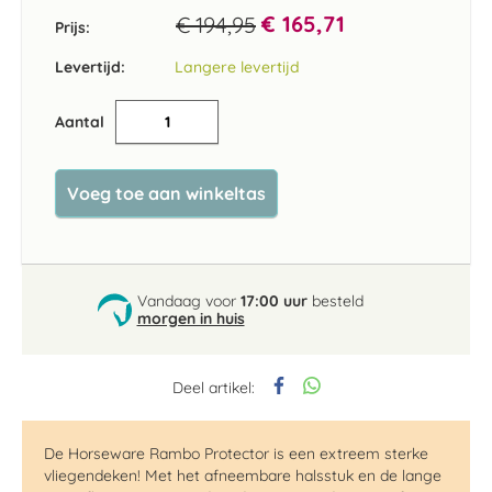
€ 165,71
€ 194,95
Prijs:
Levertijd:
Langere levertijd
Aantal
Voeg toe aan winkeltas
Vandaag voor
17:00 uur
besteld
morgen in huis
Deel artikel:
De Horseware Rambo Protector is een extreem sterke
vliegendeken! Met het afneembare halsstuk en de lange