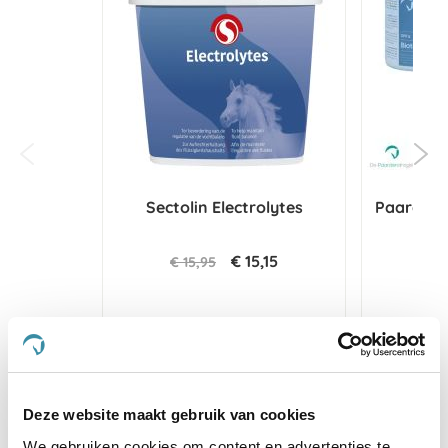
Sectolin Electrolytes
Paardendr
€ 15,15
€ 15,95
€ 2
Voeg toe aan winkeltas
Voeg t
Deze website maakt gebruik van cookies
4.2
We gebruiken cookies om content en advertenties te