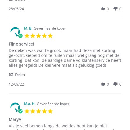
Share
S.
deken
Review
28/05/24
0
0
on
by
28
Rian
May
S.
2024
on
M. B.
Geverifieerde koper
28
5.0
May
star
2024
Fijne service!
rating
Review
review
De deken was wat te groot, maar had deze met korting
by
stating
gekocht. Gebeld om te ruilen maar wel graag nog met de
M.
Fijne
korting. Dat kon, de aardige dame vd klantenservice heeft
B.
service!
alles geregeld! De kleinere maat zit gelukkig goed!
on
'
12
Delen
Share
Sep
Review
12/09/22
0
0
2022
by
M.
B.
on
M.a. H.
Geverifieerde koper
12
5.0
Sep
star
2022
MaryA
rating
Review
review
Als je veel bomen langs de weides hebt kan je niet