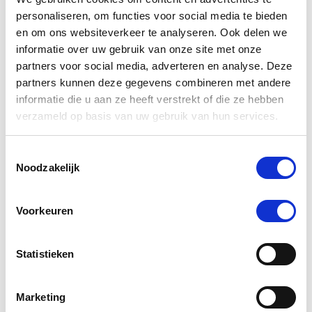
star
13 Beoordelingen
personaliseren, om functies voor social media te bieden
rating
en om ons websiteverkeer te analyseren. Ook delen we
Schrijf Een Review
Stel Een Vraag
informatie over uw gebruik van onze site met onze
partners voor social media, adverteren en analyse. Deze
partners kunnen deze gegevens combineren met andere
BEOORDELINGEN
VRAGEN
informatie die u aan ze heeft verstrekt of die ze hebben
verzameld op basis van uw gebruik van hun services.
Toestemmingsselectie
13 Beoordelingen
Noodzakelijk
Valerie T.
Geverifieerde koper
Voorkeuren
5.0
star
Heel goed deken. Buikflap is
rating
Review
review
Heel goed deken. Buikflap is net iets te klein. Achterste
Statistieken
by
stating
klittenband gaat niet toe. Anders top
Valerie
Heel
'
T.
goed
Delen
Share
on
deken.
Marketing
Review
30/07/26
0
0
30
Buikflap