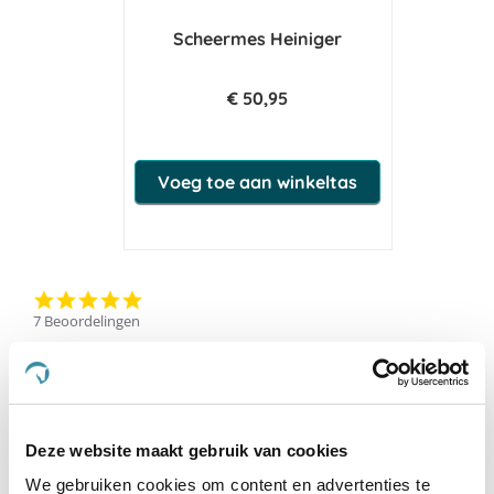
Scheermes Heiniger
€ 50,95
Voeg toe aan winkeltas
5.0
star
7 Beoordelingen
rating
Schrijf Een Review
Stel Een Vraag
BEOORDELINGEN
VRAGEN
Deze website maakt gebruik van cookies
We gebruiken cookies om content en advertenties te