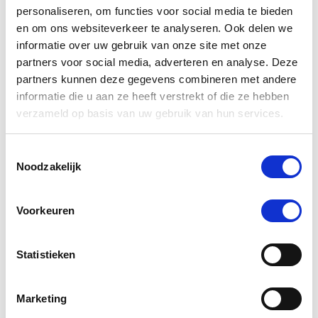
personaliseren, om functies voor social media te bieden
en om ons websiteverkeer te analyseren. Ook delen we
7 Beoordelingen
informatie over uw gebruik van onze site met onze
partners voor social media, adverteren en analyse. Deze
Danitsja N.
Geverifieerde koper
partners kunnen deze gegevens combineren met andere
5.0
informatie die u aan ze heeft verstrekt of die ze hebben
star
verzameld op basis van uw gebruik van hun services.
Stil,Fijn In De Hand,Niet Te Zwaar
rating
Review
review
Super fijne scheermachine. Ik heb een moeilijke pony,
by
stating
maar met deze is het gelukt. Hij maakt wel geluid, maar
Toestemmingsselectie
Danitsja
Stil,Fijn
het stoort niet.
Noodzakelijk
N.
In
on
De
Pluspunten:
29
Hand,Niet
Stil,Fijn in de hand,Niet te zwaar
Sep
Te
Voorkeuren
'
2017
Zwaar
Delen
Share
Review
29/09/17
0
0
by
Statistieken
Danitsja
N.
on
Gwen E.
Geverifieerde koper
29
Marketing
5.0
Sep
star