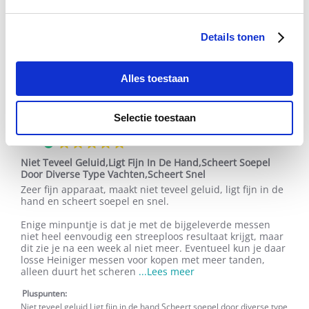
2017
Heel fijn scheerapparaat, maakt weinig
rating
Review
review
Heel fijn scheerapparaat, maakt weinig geluid en scheert
by
stating
soepel met een mooi resultaat.
Details tonen
Gwen
Heel
'
E.
fijn
Delen
Share
on
scheerapparaat,
Review
Alles toestaan
03/11/15
0
0
3
maakt
by
Nov
weinig
Gwen
2015
E.
Selectie toestaan
on
Jaime
Geverifieerde koper
3
5.0
Nov
star
2015
Niet Teveel Geluid,Ligt Fijn In De Hand,Scheert Soepel
rating
Door Diverse Type Vachten,Scheert Snel
Review
review
Zeer fijn apparaat, maakt niet teveel geluid, ligt fijn in de
by
stating
hand en scheert soepel en snel.
Jaime
Niet
on
Teveel
Enige minpuntje is dat je met de bijgeleverde messen
30
Geluid,Ligt
niet heel eenvoudig een streeploos resultaat krijgt, maar
Oct
Fijn
dit zie je na een week al niet meer. Eventueel kun je daar
2015
In
losse Heiniger messen voor kopen met meer tanden,
De
Read
alleen duurt het scheren
...Lees meer
Hand,Scheert
more
Soepel
Pluspunten:
about
Door
Zeer
Niet teveel geluid,Ligt fijn in de hand,Scheert soepel door diverse type