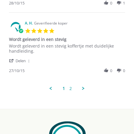
Review
28/10/15
0
1
by
Golverdingen
on
28
A. H.
Geverifieerde koper
Oct
5.0
2015
star
Wordt geleverd in een stevig
rating
Review
review
Wordt geleverd in een stevig koffertje met duidelijke
by
stating
handleiding.
A.
Wordt
'
H.
geleverd
Delen
Share
on
in
Review
27/10/15
0
0
27
een
by
Oct
stevig
A.
2015
H.
1
2
on
27
Oct
2015