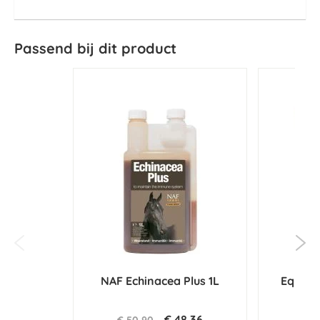
Passend bij dit product
NAF Echinacea Plus 1L
Equitop
€ 48,36