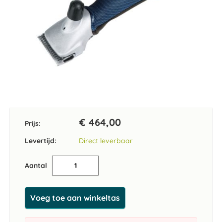
Ga
naar
het
€ 464,00
Prijs:
begin
van
Levertijd:
Direct leverbaar
de
afbeeldingen-
Aantal
gallerij
Voeg toe aan winkeltas