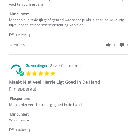
Diverse
fijn
vachten,Scheert snel
Type
apparaat,
Vachten,Scheert
Minpunten:
maakt
Snel
niet
Messen zijn redelijk grof getand waardoor je als je zeer nauwkeurig
teveel
kijkt lichtjes strepen/scheerrichting kan zien
'
Delen
Share
Review
30/10/15
0
0
by
Jaime
on
30
Golverdingen
Geverifieerde koper
Oct
5.0
2015
star
Maakt Niet Veel Herrie,Ligt Goed In De Hand
rating
Review
review
Fijn apparaat!
by
stating
Golverdingen
Maakt
Pluspunten:
on
Niet
Maakt niet veel herrie,Ligt goed in de hand
28
Veel
Oct
Herrie,Ligt
Minpunten:
2015
Goed
Wordt warm
In
'
De
Delen
Share
Hand