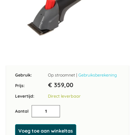
Ga
naar
het
Gebruik:
Op stroomnet
|
Gebruiksberekening
begin
van
€ 359,00
Prijs:
de
afbeeldingen-
Levertijd:
Direct leverbaar
gallerij
Aantal
Voeg toe aan winkeltas