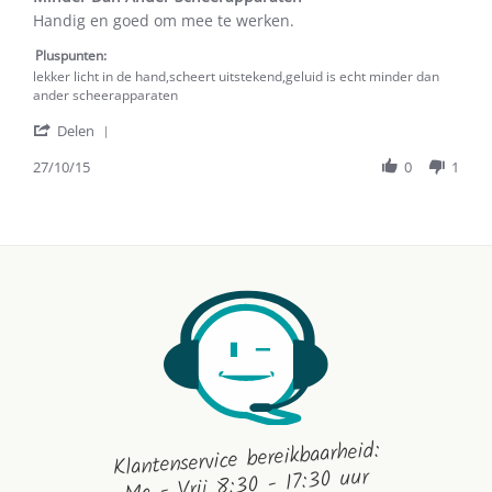
Review
review
Handig en goed om mee te werken.
by
stating
A.
Lekker
Pluspunten:
F.
Licht
lekker licht in de hand,scheert uitstekend,geluid is echt minder dan
on
In
ander scheerapparaten
27
De
'
Oct
Hand,Scheert
Delen
Share
2015
Uitstekend,Geluid
Review
27/10/15
0
1
Is
by
Echt
A.
Minder
F.
Dan
on
Ander
27
Scheerapparaten
Oct
2015
Klantenservice bereikbaarheid:
Ma - Vrij 8:30 - 17:30 uur