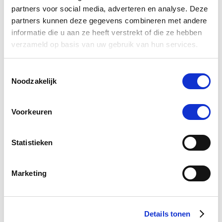
partners voor social media, adverteren en analyse. Deze
partners kunnen deze gegevens combineren met andere
informatie die u aan ze heeft verstrekt of die ze hebben
Scheermes Heiniger
Hei
verzameld op basis van uw gebruik van hun services.
€ 50,95
Toestemmingsselectie
Noodzakelijk
Voeg toe aan winkeltas
Voeg t
Voorkeuren
Statistieken
4.0
star
2 Beoordelingen
rating
Marketing
Schrijf Een Review
Stel Een Vraag
Details tonen
BEOORDELINGEN
VRAGEN