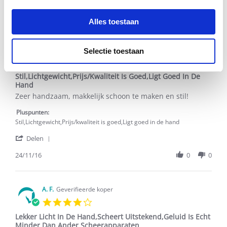
2 Beoordelingen
Alles toestaan
Eva
Geverifieerde koper
Selectie toestaan
4.0
star
Stil,Lichtgewicht,Prijs/Kwaliteit Is Goed,Ligt Goed In De
rating
Hand
Review
review
Zeer handzaam, makkelijk schoon te maken en stil!
by
stating
Eva
Stil,Lichtgewicht,Prijs/Kwaliteit
Pluspunten:
on
Is
Stil,Lichtgewicht,Prijs/kwaliteit is goed,Ligt goed in de hand
24
Goed,Ligt
'
Nov
Goed
Delen
Share
2016
In
Review
24/11/16
0
0
De
by
Hand
Eva
on
24
A. F.
Geverifieerde koper
Nov
4.0
2016
star
Lekker Licht In De Hand,Scheert Uitstekend,Geluid Is Echt
rating
Minder Dan Ander Scheerapparaten