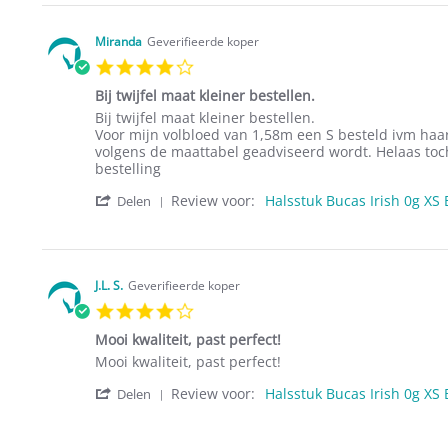
by
21
genoeg
I.
Dec
beweegruimte.
S.
2017
Miranda
Geverifieerde koper
on
4.0
21
star
Dec
Bij twijfel maat kleiner bestellen.
rating
2017
Review
review
Bij twijfel maat kleiner bestellen.
by
stating
Voor mijn volbloed van 1,58m een S besteld ivm haa
Miranda
Bij
volgens de maattabel geadviseerd wordt. Helaas toch
on
twijfel
bestelling
3
maat
'
Review voor:
Halsstuk Bucas Irish 0g XS 
Jan
kleiner
Delen
Share
2019
bestellen.
Review
by
Miranda
on
J.L. S.
Geverifieerde koper
3
4.0
Jan
star
2019
Mooi kwaliteit, past perfect!
rating
Review
review
Mooi kwaliteit, past perfect!
by
stating
'
Review voor:
Halsstuk Bucas Irish 0g XS 
J.L.
Mooi
Delen
Share
S.
kwaliteit,
Review
on
past
by
19
perfect!