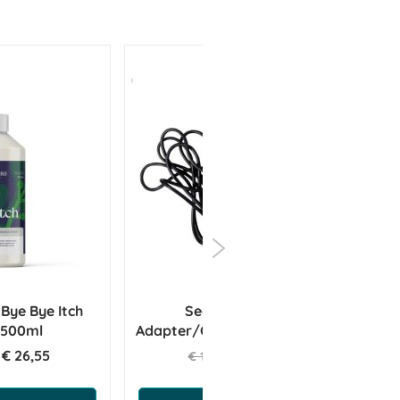
 Bye Bye Itch
Sectolin Clipper
 500ml
Adapter/Oplader t.b.v. SE-210
€ 26,55
€ 15,63
€ 16,45