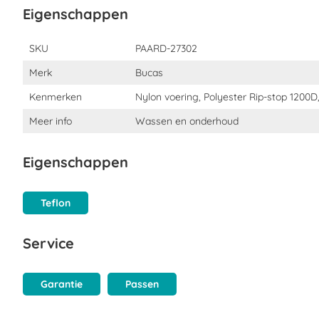
begin
Eigenschappen
van
de
Eigenschappen
afbeeldingen-
SKU
PAARD-27302
gallerij
Merk
Bucas
Kenmerken
Nylon voering, Polyester Rip-stop 1200D,
Meer info
Wassen en onderhoud
Eigenschappen
Teflon
Service
Garantie
Passen