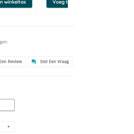
n winkeltas
Voeg toe aan winkeltas
ngen
 Een Review
Stel Een Vraag