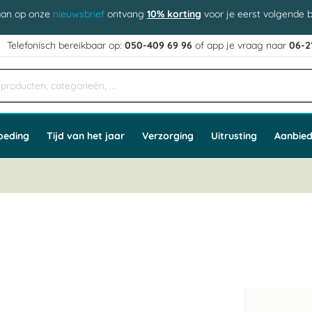
aan op onze
nieuwsbrief
ontvang
10% korting
voor je eerst volgende b
j
Telefonisch bereikbaar op:
050-409 69 96
of app
e vraag naar
06-2
oeding
Tijd van het jaar
Verzorging
Uitrusting
Aanbied