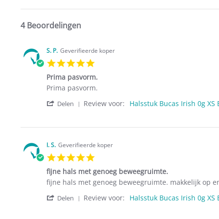
4 Beoordelingen
S. P.
Geverifieerde koper
5.0
star
Prima pasvorm.
rating
Review
review
Prima pasvorm.
by
stating
'
Review voor:
Halsstuk Bucas Irish 0g XS 
S.
Prima
Delen
Share
P.
pasvorm.
Review
on
by
17
S.
Jan
P.
2018
I. S.
Geverifieerde koper
on
5.0
17
star
Jan
fijne hals met genoeg beweegruimte.
rating
2018
Review
review
fijne hals met genoeg beweegruimte. makkelijk op en
by
stating
'
Review voor:
Halsstuk Bucas Irish 0g XS 
I.
fijne
Delen
Share
S.
hals
Review
on
met