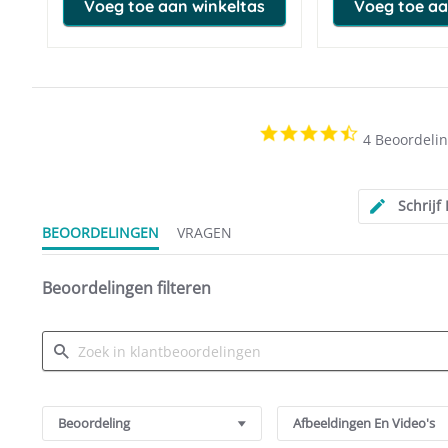
Voeg toe aan winkeltas
Voeg toe aa
4.5
4 Beoordeli
star
rating
Schrijf
BEOORDELINGEN
VRAGEN
Beoordelingen filteren
Search
Reviews
Beoordeling
Afbeeldingen En Video's