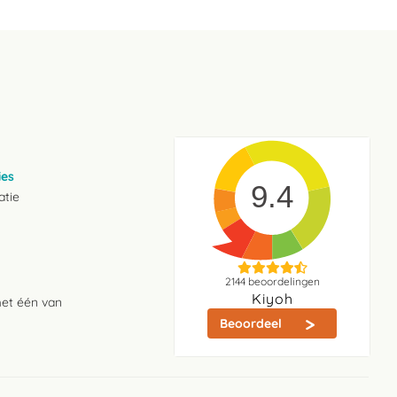
ies
9.4
atie
2144
beoordelingen
Kiyoh
met één van
Beoordeel