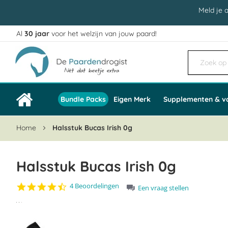
Meld je 
Al
30 jaar
voor het welzijn van jouw paard!
Ga
naar
de
inhoud
Bundle Packs
Eigen Merk
Supplementen & v
Home
Halsstuk Bucas Irish 0g
Halsstuk Bucas Irish 0g
4.5
4 Beoordelingen
Een vraag stellen
star
Ga
rating
naar
het