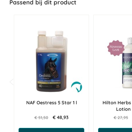
Passend bij dit product
NAF Oestress 5 Star 1 l
Hilton Herbs
Lotion
€ 48,93
€ 51,50
€ 27,95