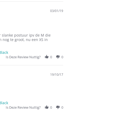
03/01/19
r slanke postuur ipv de M die
 nog te groot, nu een XS in
Black
Is Deze Review Nuttig?
0
0
19/10/17
Black
Is Deze Review Nuttig?
0
0