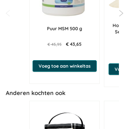
Horse M
Puur MSM 500 g
Seleni
€ 43,65
€ 45,95
€ 
Voeg toe aan winkeltas
Voeg t
Anderen kochten ook