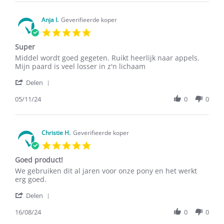
Ingrid
2024
M.
on
Anja I.
Geverifieerde koper
23
5.0
Dec
star
2024
Super
rating
Review
review
Middel wordt goed gegeten. Ruikt heerlijk naar appels.
by
stating
Mijn paard is veel losser in z'n lichaam
Anja
Super
'
I.
Delen
Share
on
Review
05/11/24
0
0
5
by
Nov
Anja
2024
I.
on
Christie H.
Geverifieerde koper
5
5.0
Nov
star
2024
Goed product!
rating
Review
review
We gebruiken dit al jaren voor onze pony en het werkt
by
stating
erg goed.
Christie
Goed
'
H.
product!
Delen
Share
on
Review
16/08/24
0
0
16
by
Aug