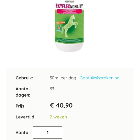
Ga
naar
het
Gebruik:
30ml per dag
|
Gebruiksberekening
begin
van
Aantal
33
de
dagen:
afbeeldingen-
€ 40,90
gallerij
Prijs:
Levertijd:
2 weken
Aantal