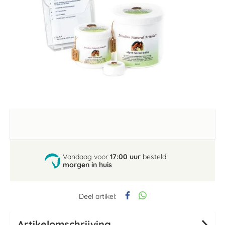
Ga
naar
het
begin
van
de
Vandaag voor
17:00 uur
besteld
afbeeldingen-
morgen in huis
gallerij
Deel artikel:
Artikelomschrijving