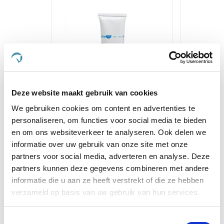
Deze website maakt gebruik van cookies
We gebruiken cookies om content en advertenties te
personaliseren, om functies voor social media te bieden
Phytonics Skin Cream 50 ml
Caval
en om ons websiteverkeer te analyseren. Ook delen we
informatie over uw gebruik van onze site met onze
€ 16,86
€ 17,75
€ 3
partners voor social media, adverteren en analyse. Deze
partners kunnen deze gegevens combineren met andere
informatie die u aan ze heeft verstrekt of die ze hebben
Voeg toe aan winkeltas
Voeg t
verzameld op basis van uw gebruik van hun services.
Toestemmingsselectie