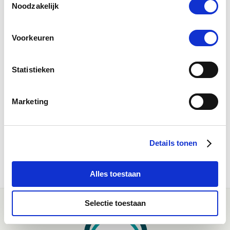
Noodzakelijk
0.0
star
0 Beoordelingen
rating
Voorkeuren
Schrijf Een Review
Stel Een Vraag
Statistieken
BEOORDELINGEN
VRAGEN
Marketing
Details tonen
WEES DE EERSTE OM EEN REVIEW TE SCHRIJVEN
Alles toestaan
Selectie toestaan