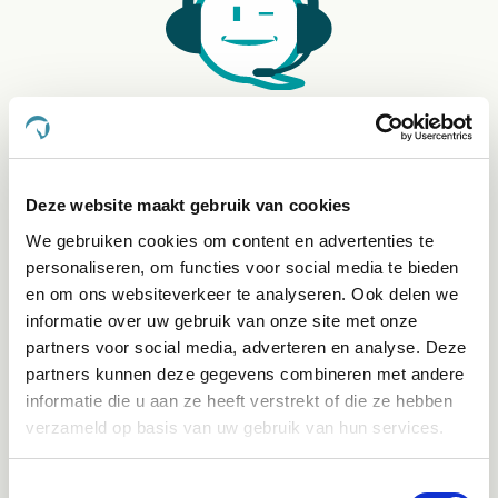
Klantenservice bereikbaarheid:
Ma - Vrij 8:30 - 17:30 uur
Deze website maakt gebruik van cookies
Direct advies
We gebruiken cookies om content en advertenties te
App:
06-21959869
of bel:
050-409 69 96
onze klantenservice
personaliseren, om functies voor social media te bieden
en om ons websiteverkeer te analyseren. Ook delen we
Facebook
informatie over uw gebruik van onze site met onze
Bekijk Facebook
partners voor social media, adverteren en analyse. Deze
Inspiratie, informatie en bereikbaar voor vragen
partners kunnen deze gegevens combineren met andere
informatie die u aan ze heeft verstrekt of die ze hebben
verzameld op basis van uw gebruik van hun services.
Instagram
Ontdek onze stories
Inspiratie & informatie
Toestemmingsselectie