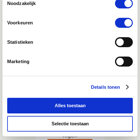
Noodzakelijk
Mail
advies@paardendrogist.nl
Voorkeuren
Wij reageren binnen 1 werkdag op jouw gestelde
vragen
Statistieken
Whatsapp
06-21959869
Marketing
Direct in contact met één van onze collega's
Details tonen
9.4
Alles toestaan
Selectie toestaan
2144
beoordelingen
Kiyoh