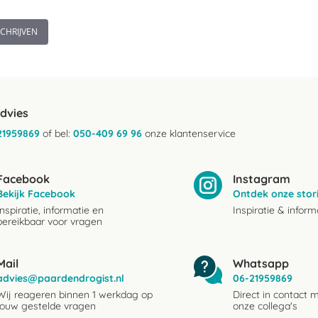
SCHRIJVEN
advies
21959869
of bel:
050-409 69 96
onze klantenservice
Facebook
Instagram
Bekijk Facebook
Ontdek onze stor
Inspiratie, informatie en
Inspiratie & inform
bereikbaar voor vragen
Mail
Whatsapp
advies@paardendrogist.nl
06-21959869
Wij reageren binnen 1 werkdag op
Direct in contact 
jouw gestelde vragen
onze collega's