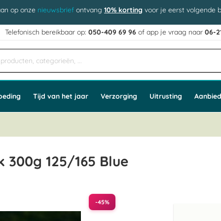
aan op onze
nieuwsbrief
ontvang
10% korting
voor je eerst volgende b
j
Telefonisch bereikbaar op:
050-409 69 96
of app
e vraag naar
06-2
oeding
Tijd van het jaar
Verzorging
Uitrusting
Aanbied
 300g 125/165 Blue
-45%