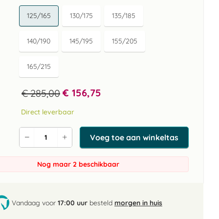
125/165
130/175
135/185
140/190
145/195
155/205
165/215
€ 156,75
€ 285,00
Direct leverbaar
Voeg toe aan winkeltas
Verlaag
Verhoog
de
de
aantal
aantal
Nog maar 2 beschikbaar
Vandaag voor
17:00 uur
besteld
morgen in huis