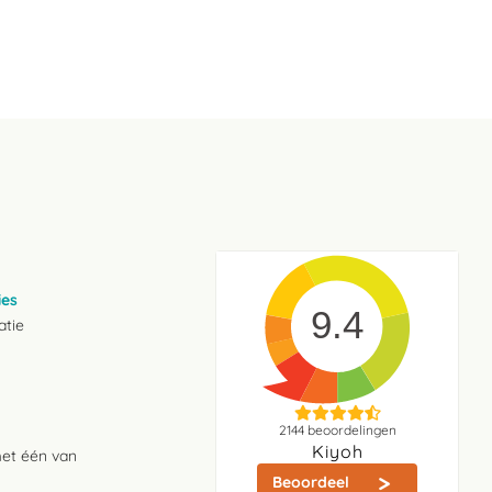
ies
9.4
atie
2144
beoordelingen
Kiyoh
met één van
Beoordeel