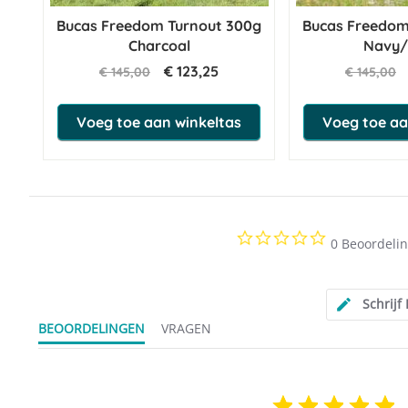
Bucas Freedom Turnout 300g
Bucas Freedom
Charcoal
Navy/
€ 123,25
€ 145,00
€ 145,00
Voeg toe aan winkeltas
Voeg toe aa
0.0
0 Beoordeli
star
rating
Schrijf
BEOORDELINGEN
VRAGEN