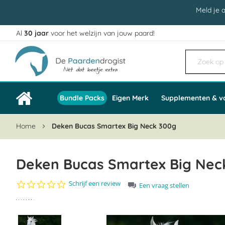
Meld je 
Al
30 jaar
voor het welzijn van jouw paard!
Ga
naar
de
inhoud
Bundle Packs
Eigen Merk
Supplementen & v
Home
Deken Bucas Smartex Big Neck 300g
Deken Bucas Smartex Big Neck
0.0
Schrijf een review
Een vraag stellen
star
Ga
rating
naar
het