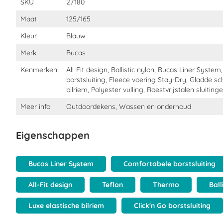
SKU
27180
Maat
125/165
Kleur
Blauw
Merk
Bucas
Kenmerken
All-Fit design, Ballistic nylon, Bucas Liner System
borstsluiting, Fleece voering Stay-Dry, Gladde s
bilriem, Polyester vulling, Roestvrijstalen sluitin
Meer info
Outdoordekens, Wassen en onderhoud
Eigenschappen
Bucas Liner System
Comfortabele borstsluiting
All-Fit design
Teflon
Thermo
Ball
Luxe elastische bilriem
Click'n Go borstsluiting