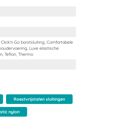
, Click'n Go borstsluiting, Comfortabele
choudervoering, Luxe elastische
gen, Teflon, Thermo
Roestvrijstalen sluitingen
istic nylon