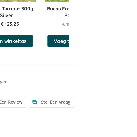
 Turnout 300g
Bucas Freedom Turnout 300g
Silver
Pony Charcoal
€ 123,25
€ 59,95
€ 109,00
n winkeltas
Voeg toe aan winkeltas
ngen
 Een Review
Stel Een Vraag