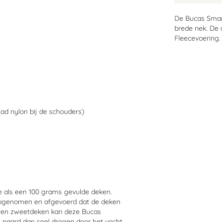
De Bucas Smar
brede nek. De 
Fleecevoering.
ad nylon bij de schouders)
te als een 100 grams gevulde deken.
 opgenomen en afgevoerd dat de deken
s een zweetdeken kan deze Bucas
 paard dan snel drogen door het vocht