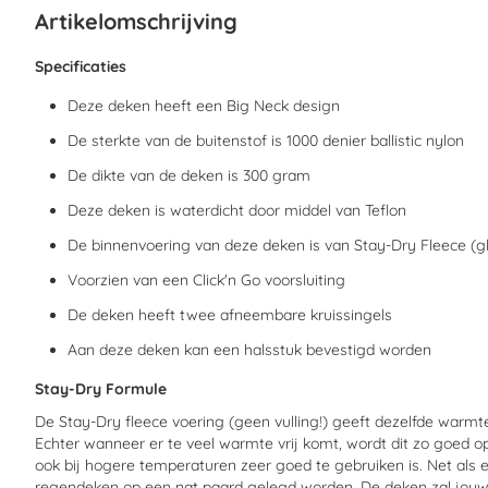
begin
Artikelomschrijving
van
de
afbeeldingen-
Specificaties
gallerij
Deze deken heeft een Big Neck design
De sterkte van de buitenstof is 1000 denier ballistic nylon
De dikte van de deken is 300 gram
Deze deken is waterdicht door middel van Teflon
De binnenvoering van deze deken is van Stay-Dry Fleece (gl
Voorzien van een Click'n Go voorsluiting
De deken heeft twee afneembare kruissingels
Aan deze deken kan een halsstuk bevestigd worden
Stay-Dry Formule
De Stay-Dry fleece voering (geen vulling!) geeft dezelfde warm
Echter wanneer er te veel warmte vrij komt, wordt dit zo goed
ook bij hogere temperaturen zeer goed te gebruiken is. Net al
regendeken op een nat paard gelegd worden. De deken zal jouw