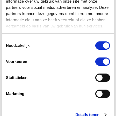
informatie over uw gebruik van onze site met onze
partners voor social media, adverteren en analyse. Deze
Deken Bucas Irish 50g Big
Bucas F
partners kunnen deze gegevens combineren met andere
Neck Black
(0g
informatie die u aan ze heeft verstrekt of die ze hebben
€ 109,01
€ 135,00
€
verzameld op basis van uw gebruik van hun services.
Toestemmingsselectie
Voeg toe aan winkeltas
Voeg 
Noodzakelijk
Voorkeuren
0.0
star
Statistieken
0 Beoordelingen
rating
Schrijf Een Review
Stel Een Vraag
Marketing
BEOORDELINGEN
VRAGEN
Details tonen