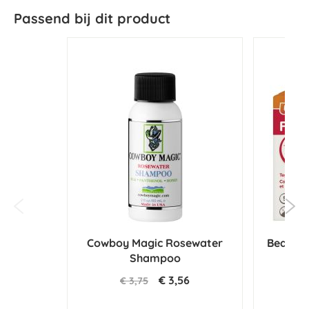
Passend bij dit product
Cowboy Magic Rosewater
Beaphar
Shampoo
k
€ 3,56
€ 3,75
€