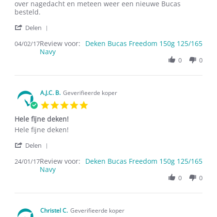
4
voor
over nagedacht en meteen weer een nieuwe Bucas
Feb
onze
besteld.
2017
'
Delen
Share
Review voor:
Review
Deken Bucas Freedom 150g 125/165
04/02/17
Navy
by
L.
0
0
B.
on
4
Feb
A.J.C. B.
Geverifieerde koper
2017
5.0
star
Hele fijne deken!
rating
Review
review
Hele fijne deken!
by
stating
'
A.J.C.
Hele
Delen
Share
B.
fijne
Review voor:
Review
Deken Bucas Freedom 150g 125/165
24/01/17
on
deken!
Navy
by
24
A.J.C.
0
0
Jan
B.
2017
on
24
Jan
Christel C.
Geverifieerde koper