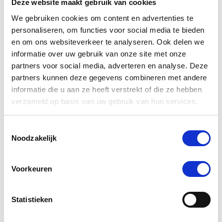
Deze website maakt gebruik van cookies
Navy/Silver
We gebruiken cookies om content en advertenties te
€ 54,45
€ 99,00
personaliseren, om functies voor social media te bieden
en om ons websiteverkeer te analyseren. Ook delen we
informatie over uw gebruik van onze site met onze
Voeg toe aan winkeltas
partners voor social media, adverteren en analyse. Deze
partners kunnen deze gegevens combineren met andere
informatie die u aan ze heeft verstrekt of die ze hebben
verzameld op basis van uw gebruik van hun services.
4.3
star
10 Beoordelingen
Toestemmingsselectie
rating
Noodzakelijk
Schrijf Een Review
Stel Een Vraag
Voorkeuren
BEOORDELINGEN
VRAGEN
Statistieken