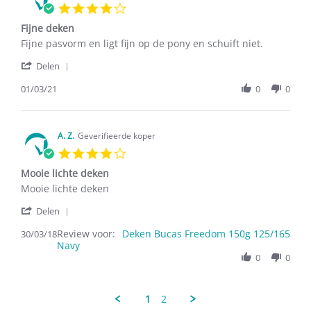
2017
4.0
star
Fijne deken
rating
Review
review
Fijne pasvorm en ligt fijn op de pony en schuift niet.
by
stating
'
Christel
Fijne
Delen
Share
C.
deken
Review
01/03/21
0
0
on
by
1
Christel
Mar
C.
2021
on
A. Z.
Geverifieerde koper
1
4.0
Mar
star
2021
Mooie lichte deken
rating
Review
review
Mooie lichte deken
by
stating
'
A.
Mooie
Delen
Share
Z.
lichte
Review voor:
Review
Deken Bucas Freedom 150g 125/165
30/03/18
on
deken
Navy
by
30
A.
0
0
Mar
Z.
2018
on
30
1
2
Mar