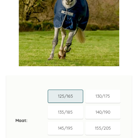
Ga
naar
het
begin
van
125/165
130/175
de
afbeeldingen-
gallerij
135/185
140/190
Maat
145/195
155/205