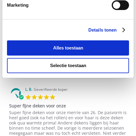
10 Beoordelingen
Marketing
N. V.
Geverifieerde koper
5.0
Details tonen
star
Als jaren fan van Bucas
rating
Review
review
Als jaren fan van Bucas en met name Freedom. Giede
Alles toestaan
by
stating
kwaliteit en prijs.
N.
Als
'
V.
jaren
Delen
Share
on
fan
Selectie toestaan
Review
02/02/26
0
0
2
van
by
Feb
Bucas
N.
2026
V.
on
L. B.
Geverifieerde koper
2
5.0
Feb
star
2026
Super fijne deken voor onze
rating
Review
review
Super fijne deken voor onze merrie van 26. De pasvorm is
by
stating
heel goed (ook na het rollen) en voor haar is deze deken
L.
Super
ook qua warmte prima! Andere dekens liggen bij haar
B.
fijne
binnen no time scheef. De vorige is meerdere seizoenen
on
deken
meegegaan maar was nu toch echt versleten. Niet verder