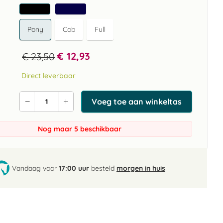
Pony
Cob
Full
€ 12,93
€ 23,50
Direct leverbaar
Voeg toe aan winkeltas
Verlaag
Verhoog
de
de
aantal
aantal
Nog maar 5 beschikbaar
Vandaag voor
17:00 uur
besteld
morgen in huis