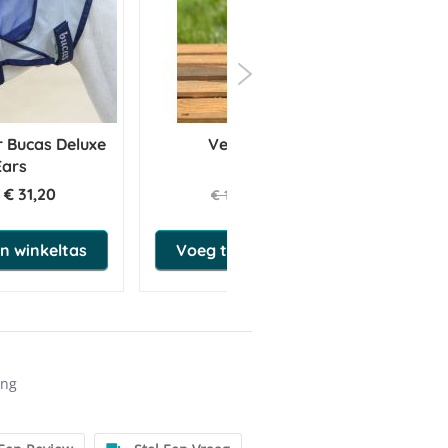
 Bucas Deluxe
Vetramil Spray
Ears
€ 31,20
€ 10,93
€ 11,50
n winkeltas
Voeg toe aan winkeltas
ing