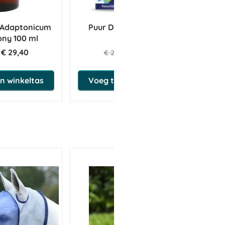
 Adaptonicum
Puur Derma/Jeuk 50 ml
ony 100 ml
€ 29,40
€ 22,04
€ 23,20
n winkeltas
Voeg toe aan winkeltas