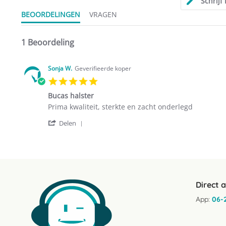
Schrijf
BEOORDELINGEN
VRAGEN
1 Beoordeling
Sonja W.
Geverifieerde koper
5.0
star
Bucas halster
rating
Review
review
Prima kwaliteit, sterkte en zacht onderlegd
by
stating
'
Sonja
Bucas
Delen
Share
W.
halster
Review
on
by
30
Sonja
May
W.
2026
on
30
Direct 
May
2026
App:
06-