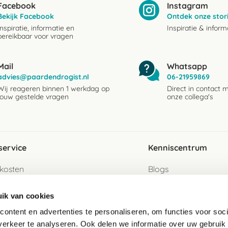
Facebook
Instagram
Bekijk Facebook
Ontdek onze stor
Inspiratie, informatie en
Inspiratie & inform
bereikbaar voor vragen
Mail
Whatsapp
advies@paardendrogist.nl
06-21959869
Wij reageren binnen 1 werkdag op
Direct in contact 
jouw gestelde vragen
onze collega's
service
Kenniscentrum
kosten
Blogs
ervice
Ingredientenwijzer
ik van cookies
jzen
Merken
ontent en advertenties te personaliseren, om functies voor soci
erkeer te analyseren. Ook delen we informatie over uw gebruik