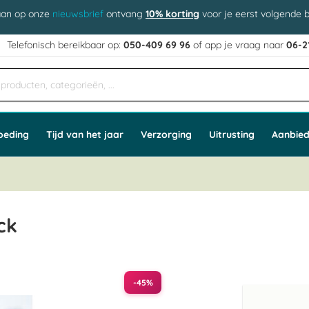
aan op onze
nieuwsbrief
ontvang
10% korting
voor je eerst volgende b
j
Telefonisch bereikbaar op:
050-409 69 96
of app
e vraag naar
06-2
oeding
Tijd van het jaar
Verzorging
Uitrusting
Aanbied
ck
-45%