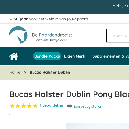
Meld je 
Al
30 jaar
voor het welzijn van jouw paard!
Ga
naar
de
inhoud
Bundle Packs
Eigen Merk
Supplementen & v
Home
Bucas Halster Dublin
Bucas Halster Dublin Pony Bla
5.0
1 Beoordeling
Een vraag stellen
star
Ga
rating
naar
het