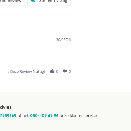
 Een Review
Stel Een Vraag
30/05/26
Is Deze Review Nuttig?
0
0
advies
21959869
of bel:
050-409 69 96
onze klantenservice