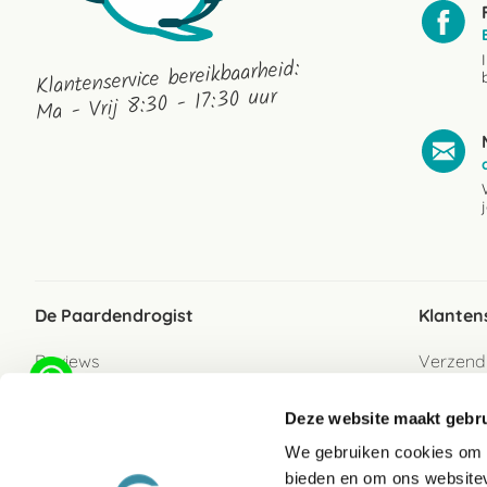
Klantenservice bereikbaarheid:
Ma - Vrij 8:30 - 17:30 uur
De Paardendrogist
Klanten
Reviews
Verzend
Over ons
Bezorgs
Deze website maakt gebru
Vacatures
Betaalwi
We gebruiken cookies om c
Contact
Retour
bieden en om ons websitev