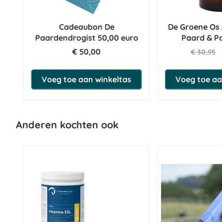
Cadeaubon De
De Groene Os
Paardendrogist 50,00 euro
Paard & P
€ 50,00
€ 30,95
Voeg toe aan winkeltas
Voeg toe aa
Anderen kochten ook