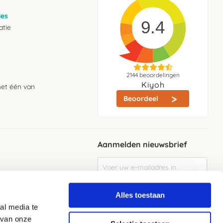
ies
9.4
atie
2144
beoordelingen
Kiyoh
met één van
Beoordeel
Aanmelden nieuwsbrief
Abonneer
u
op
Meld je aan
onze
Alles toestaan
nieuwsbrief
al media te
Elke week de beste acties en het laaste
nieuws in je eigen mailbox
 van onze