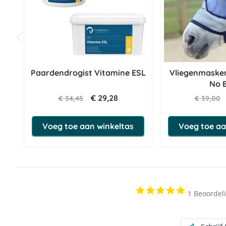
Paardendrogist Vitamine ESL
Vliegenmasker
No 
€ 29,28
€ 34,45
€ 39,00
Voeg toe aan winkeltas
Voeg toe aa
5.0
1 Beoordel
star
rating