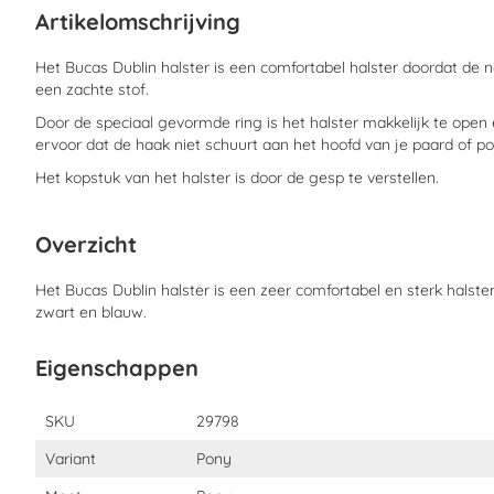
begin
Artikelomschrijving
van
de
afbeeldingen-
Het Bucas Dublin halster is een comfortabel halster doordat de 
gallerij
een zachte stof.
Door de speciaal gevormde ring is het halster makkelijk te open e
ervoor dat de haak niet schuurt aan het hoofd van je paard of po
Het kopstuk van het halster is door de gesp te verstellen.
Overzicht
Het Bucas Dublin halster is een zeer comfortabel en sterk halster.
zwart en blauw.
Eigenschappen
Eigenschappen
SKU
29798
Variant
Pony