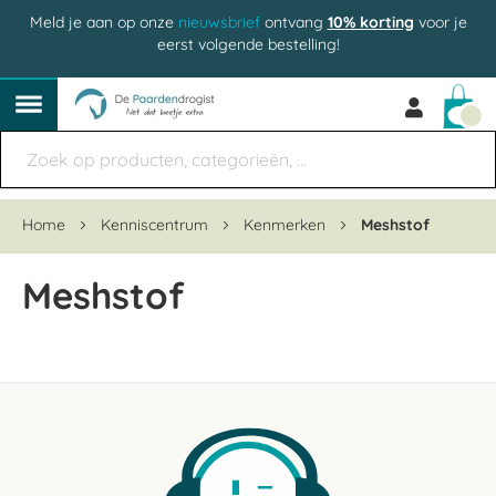
Meld je aan op onze
nieuwsbrief
ontvang
10% korting
voor je
eerst volgende bestelling!
Win
Home
Kenniscentrum
Kenmerken
Meshstof
Meshstof