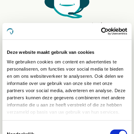
Klantenservice bereikbaarheid:
Ma - Vrij 8:30 - 17:30 uur
Direct advies
Deze website maakt gebruik van cookies
App:
06-21959869
of bel:
050-409 69 96
onze klantenservice
We gebruiken cookies om content en advertenties te
personaliseren, om functies voor social media te bieden
en om ons websiteverkeer te analyseren. Ook delen we
Facebook
informatie over uw gebruik van onze site met onze
Bekijk Facebook
partners voor social media, adverteren en analyse. Deze
Inspiratie, informatie en bereikbaar voor vragen
partners kunnen deze gegevens combineren met andere
informatie die u aan ze heeft verstrekt of die ze hebben
Instagram
verzameld op basis van uw gebruik van hun services.
Ontdek onze stories
Inspiratie & informatie
Toestemmingsselectie