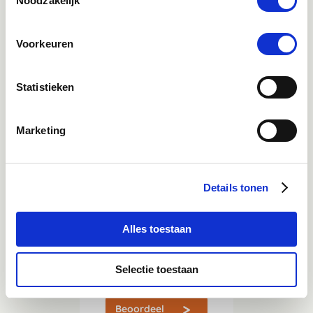
Noodzakelijk
Mail
advies@paardendrogist.nl
Voorkeuren
Wij reageren binnen 1 werkdag op jouw gestelde
vragen
Statistieken
Whatsapp
06-21959869
Direct in contact met één van onze collega's
Marketing
Details tonen
9.4
Alles toestaan
Selectie toestaan
2144
beoordelingen
Kiyoh
Beoordeel