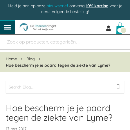
Meld je aan op onze
nieuwsbrief
ontvang
10% korting
voor je
eerst volgende bestelling!
Win
Home
Blog
Hoe bescherm je je paard tegen de ziekte van Lyme?
Hoe bescherm je je paard
tegen de ziekte van Lyme?
17 mrt 2017