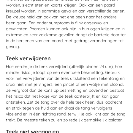
worden, slecht eten en koorts krijgen. Ook kan een paard
kreupel worden, in sommige gevallen aan verschillende benen.
De kreupelheid kan ook van het ene been naar het andere
been gaan. Een ander symptoom is flink opgezwollen
gewrichten. Paarden kunnen ook pijn in hun ogen krijgen en in
extreme en zeer zeldzame gevallen dringt de bacterie door tot
in de hersenen van een paard, met gedragsveranderingen tot
gevolg.
Teek verwijderen
Hoe eerder je de teek verwijdert (uiterlijk binnen 24 uur), hoe
minder risico je loopt op een eventuele besmetting. Gebruik
voor het verwijderen van de teek uitsluitend een tekentang en
draai niet met je vingers, een pincet of een watje met alcohol.
Je vergroot dan de kans op besmetting en bovendien bestaat
het risico dat het kopje van de teek achterblijft en kan gaan
ontsteken. Zet de tang over de hele teek heen; dus loodrecht
en strak tegen de huid aan en draai de tang vervolgens
vloeiend en in één richting rond, terwijl je ook licht aan de tang
trekt. De meeste teken zullen zo redelijk gemakkelijk loslaten.
Teek niet weggooien