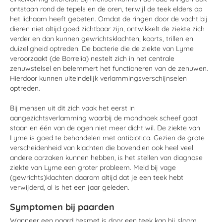
ontstaan rond de tepels en de oren, terwijl de teek elders op
het lichaam heeft gebeten. Omdat de ringen door de vacht bij
dieren niet altijd goed zichtbaar zijn, ontwikkelt de ziekte zich
verder en dan kunnen gewrichtsklachten, koorts, trillen en
duizeligheid optreden. De bacterie die de ziekte van Lyme
veroorzaakt (de Borrelia) nestelt zich in het centrale
zenuwstelsel en belemmert het functioneren van de zenuwen.
Hierdoor kunnen uiteindelijk verlammingsverschijnselen
optreden.
Bij mensen uit dit zich vaak het eerst in
aangezichtsverlamming waarbij de mondhoek scheef gaat
staan en één van de ogen niet meer dicht wil. De ziekte van
Lyme is goed te behandelen met antibiotica. Gezien de grote
verscheidenheid van klachten die bovendien ook heel veel
andere oorzaken kunnen hebben, is het stellen van diagnose
ziekte van Lyme een groter probleem. Meld bij vage
(gewrichts)klachten daarom altijd dat je een teek hebt
verwijderd, al is het een jaar geleden.
Symptomen bij paarden
Wanneer een paard besmet is door een teek kan hij sloom