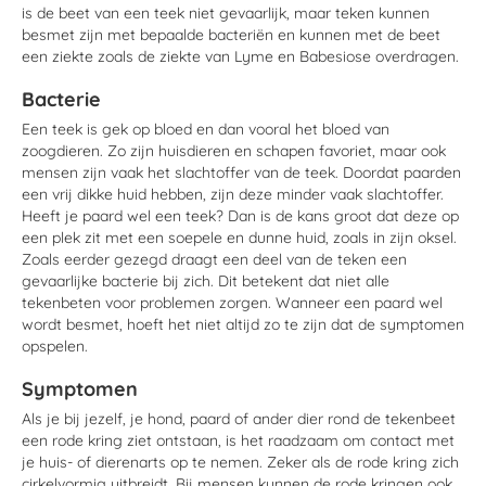
is de beet van een teek niet gevaarlijk, maar teken kunnen
besmet zijn met bepaalde bacteriën en kunnen met de beet
een ziekte zoals de ziekte van Lyme en Babesiose overdragen.
Bacterie
Een teek is gek op bloed en dan vooral het bloed van
zoogdieren. Zo zijn huisdieren en schapen favoriet, maar ook
mensen zijn vaak het slachtoffer van de teek. Doordat paarden
een vrij dikke huid hebben, zijn deze minder vaak slachtoffer.
Heeft je paard wel een teek? Dan is de kans groot dat deze op
een plek zit met een soepele en dunne huid, zoals in zijn oksel.
Zoals eerder gezegd draagt een deel van de teken een
gevaarlijke bacterie bij zich. Dit betekent dat niet alle
tekenbeten voor problemen zorgen. Wanneer een paard wel
wordt besmet, hoeft het niet altijd zo te zijn dat de symptomen
opspelen.
Symptomen
Als je bij jezelf, je hond, paard of ander dier rond de tekenbeet
een rode kring ziet ontstaan, is het raadzaam om contact met
je huis- of dierenarts op te nemen. Zeker als de rode kring zich
cirkelvormig uitbreidt. Bij mensen kunnen de rode kringen ook