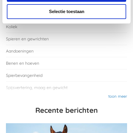
Categorieën
Selectie toestaan
Koliek
Spieren en gewrichten
Aandoeningen
Benen en hoeven
Spierbevangenheid
Spijsvertering, maag en gewicht
toon meer
Recente berichten