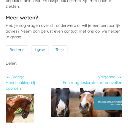
bepaalde delen van Frankrijk ook besmet zijn met andere
ziekten.
Meer weten?
Heb je nog vragen over dit onderwerp of wil je een persoonlijk
advies? Neem dan gerust even
contact
met ons op, we helpen
je graag!
Bacterie
Lyme
Teek
Delen:
←
→
Vorige
Volgende
Headshaking bij
Een magnesiumtekort aanvullen
paarden