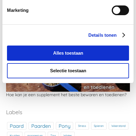
Marketing
De basisbehoeften van paarden
Details tonen
Alles toestaan
Selectie toestaan
Hoe kan je een supplement het beste bewaren en toedienen?
Labels
Paard
Paarden
Pony
Stress
Spieren
Weerstand
Kruiden
magnesium
Tips
Winter