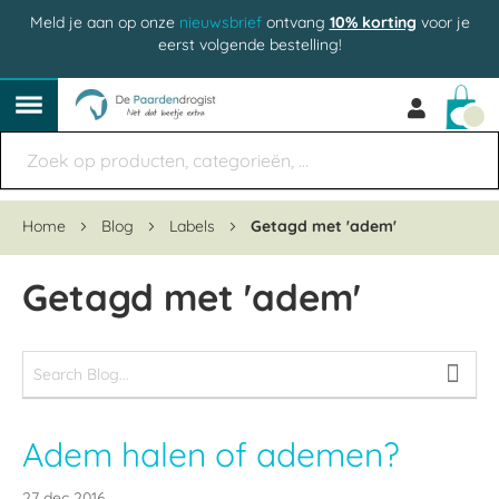
Meld je aan op onze
nieuwsbrief
ontvang
10% korting
voor je
eerst volgende bestelling!
Win
Home
Blog
Labels
Getagd met 'adem'
Getagd met 'adem'
Adem halen of ademen?
27 dec 2016