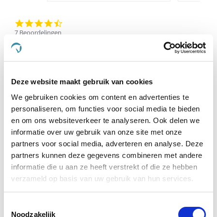
4.6
star
7 Beoordelingen
rating
Schrijf Een Review
Stel Een Vraag
Deze website maakt gebruik van cookies
BEOORDELINGEN
VRAGEN
We gebruiken cookies om content en advertenties te
personaliseren, om functies voor social media te bieden
en om ons websiteverkeer te analyseren. Ook delen we
informatie over uw gebruik van onze site met onze
7 Beoordelingen
partners voor social media, adverteren en analyse. Deze
partners kunnen deze gegevens combineren met andere
S.J.G.C. B.
Geverifieerde koper
informatie die u aan ze heeft verstrekt of die ze hebben
5.0
verzameld op basis van uw gebruik van hun services.
star
Ruikt Heerlijk,Paard Eet Het Goed Op,Kan Langere Tijd
rating
Gebruikt Worden
Toestemmingsselectie
Review
review
Top product ! Mijn paard heeft deze winter behoorlijk
by
stating
Noodzakelijk
wat kwaaltjes gehad, luis en vooral aanhoudende mok,