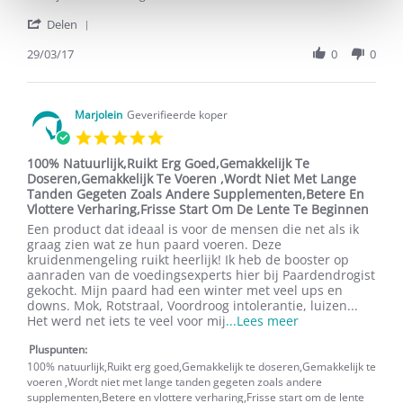
2017
'
Delen
Share
Review
29/03/17
0
0
by
I.C.
N.
on
Marjolein
Geverifieerde koper
29
5.0
Mar
star
2017
100% Natuurlijk,Ruikt Erg Goed,Gemakkelijk Te
rating
Doseren,Gemakkelijk Te Voeren ,Wordt Niet Met Lange
Tanden Gegeten Zoals Andere Supplementen,Betere En
Vlottere Verharing,Frisse Start Om De Lente Te Beginnen
Review
review
Een product dat ideaal is voor de mensen die net als ik
by
stating
graag zien wat ze hun paard voeren. Deze
Marjolein
100%
kruidenmengeling ruikt heerlijk! Ik heb de booster op
on
Natuurlijk,Ruikt
aanraden van de voedingsexperts hier bij Paardendrogist
11
Erg
gekocht. Mijn paard had een winter met veel ups en
Apr
Goed,Gemakkelijk
downs. Mok, Rotstraal, Voordroog intolerantie, luizen...
2015
Te
Read
Het werd net iets te veel voor mij
...Lees meer
Doseren,Gemakkelijk
more
Te
Pluspunten:
about
Voeren
Een
100% natuurlijk,Ruikt erg goed,Gemakkelijk te doseren,Gemakkelijk te
,Wordt
product
voeren ,Wordt niet met lange tanden gegeten zoals andere
Niet
dat
supplementen,Betere en vlottere verharing,Frisse start om de lente