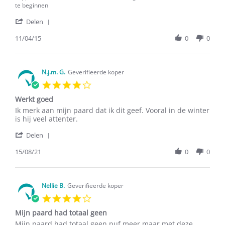
Met
ideaal
te beginnen
Lange
is
'
Tanden
Delen
voor
Share
Gegeten
de
Review
11/04/15
0
0
Zoals
by
Andere
Marjolein
Supplementen,Betere
on
En
11
N.j.m. G.
Geverifieerde koper
Vlottere
Apr
Verharing,Frisse
4.0
2015
Start
star
Om
Werkt goed
rating
De
Review
review
Ik merk aan mijn paard dat ik dit geef. Vooral in de winter
Lente
by
stating
is hij veel attenter.
Te
N.j.m.
Werkt
Beginnen
'
G.
goed
Delen
Share
on
Review
15/08/21
0
0
15
by
Aug
N.j.m.
2021
G.
on
Nellie B.
Geverifieerde koper
15
4.0
Aug
star
2021
Mijn paard had totaal geen
rating
Review
review
Mijn paard had totaal geen puf meer maar met deze