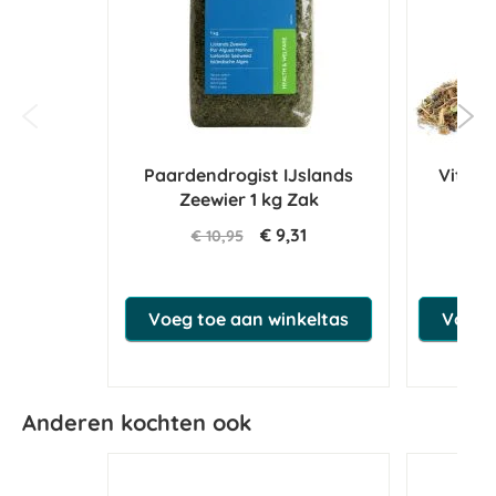
Paardendrogist IJslands
Vitalbi
Zeewier 1 kg Zak
€ 9,31
€ 10,95
Voeg toe aan winkeltas
Voeg t
Anderen kochten ook