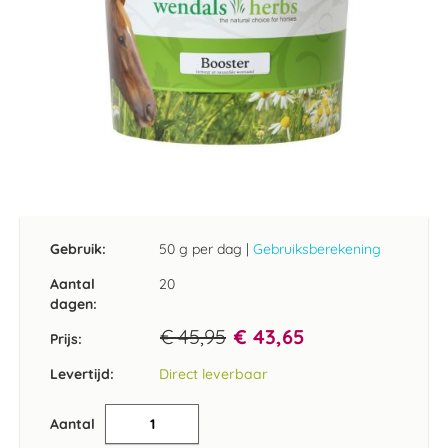
Ga
naar
het
Gebruik:
50 g per dag
|
Gebruiksberekening
begin
van
Aantal
20
de
dagen:
afbeeldingen-
€ 45,95
€ 43,65
gallerij
Prijs:
Levertijd:
Direct leverbaar
Aantal