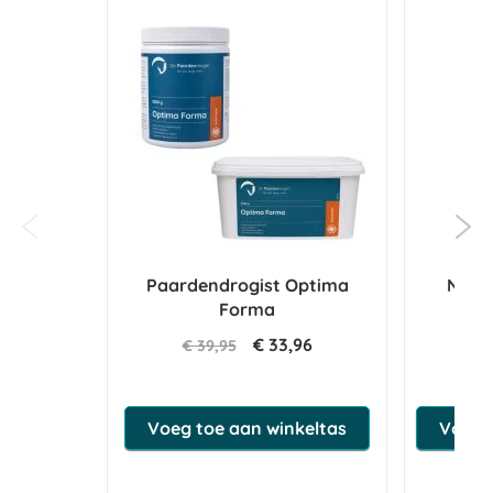
Paardendrogist Optima
NAF E
Forma
€ 33,96
€ 39,95
€ 
Voeg toe aan winkeltas
Voeg t