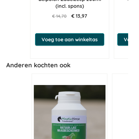
(incl. spons)
€ 13,97
€ 14,70
€ 
Voeg toe aan winkeltas
Voeg t
Anderen kochten ook