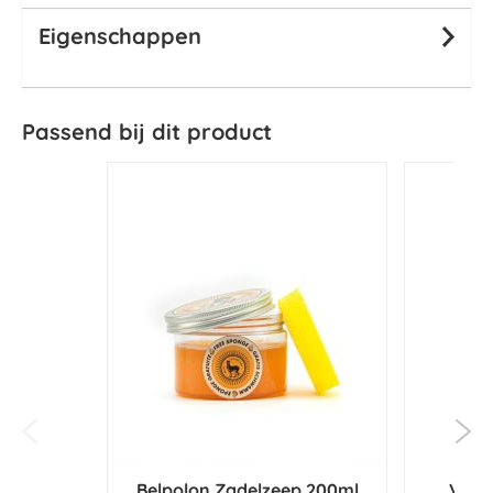
Eigenschappen
Passend bij dit product
Belpolon Zadelzeep 200ml
Vital