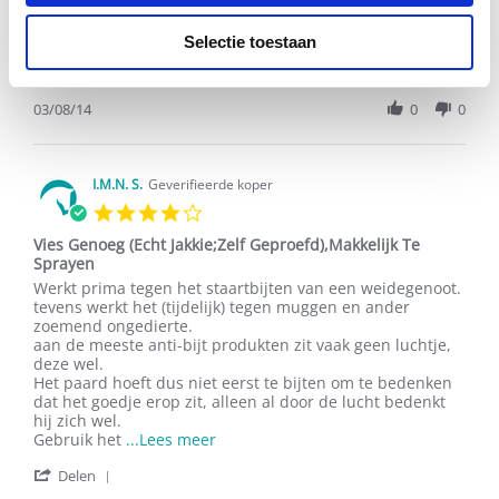
2017
Werk super! +de manen groeien
rating
Review
review
Werk super! +de manen groeien weer volop!
Selectie toestaan
by
stating
'
D.
Werk
Delen
Share
W.
super!
Review
03/08/14
0
0
on
+de
by
3
manen
D.
Aug
groeien
W.
2014
on
I.M.N. S.
Geverifieerde koper
3
4.0
Aug
star
2014
Vies Genoeg (Echt Jakkie;Zelf Geproefd),Makkelijk Te
rating
Sprayen
Review
review
Werkt prima tegen het staartbijten van een weidegenoot.
by
stating
tevens werkt het (tijdelijk) tegen muggen en ander
I.M.N.
Vies
zoemend ongedierte.
S.
Genoeg
aan de meeste anti-bijt produkten zit vaak geen luchtje,
on
(Echt
deze wel.
15
Jakkie;Zelf
Het paard hoeft dus niet eerst te bijten om te bedenken
Dec
Geproefd),Makkelijk
dat het goedje erop zit, alleen al door de lucht bedenkt
2015
Te
hij zich wel.
Sprayen
Read
Gebruik het
...Lees meer
more
'
Delen
about
Share
Werkt