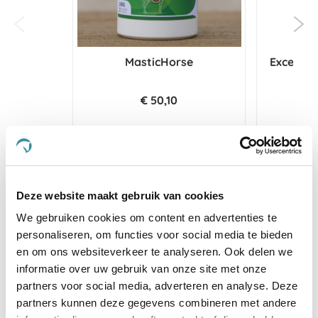
MasticHorse
Excelle
€ 50,10
€ 1
Voeg toe aan winkeltas
Voeg t
Deze website maakt gebruik van cookies
We gebruiken cookies om content en advertenties te
3.8
personaliseren, om functies voor social media te bieden
star
8 Beoordelingen
en om ons websiteverkeer te analyseren. Ook delen we
rating
informatie over uw gebruik van onze site met onze
Schrijf Een Review
Stel Een Vraag
partners voor social media, adverteren en analyse. Deze
partners kunnen deze gegevens combineren met andere