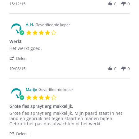
Review
15/12/15
0
0
prima
by
tegen
I.M.N.
het
S.
staartbijten
on
A. H.
Geverifieerde koper
van
15
4.0
Dec
star
2015
Werkt
rating
Review
review
Het werkt goed.
by
stating
'
A.
Werkt
Delen
Share
H.
Review
10/08/15
0
0
on
by
10
A.
Aug
H.
2015
on
Marije
Geverifieerde koper
10
4.0
Aug
star
2015
Grote fles sprayt erg makkelijk.
rating
Review
review
Grote fles sprayt erg makkelijk. Mijn paard staat in het
by
stating
land en gebruik het tegen staart en manen bijten.
Marije
Grote
Gebruik het pas dus afwachten of het werkt.
on
fles
'
24
sprayt
Delen
Share