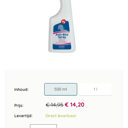
Ga
naar
het
begin
van
500 ml
1 l
Inhoud
de
afbeeldingen-
€ 14,20
€ 14,95
gallerij
Prijs:
Levertijd:
Direct leverbaar