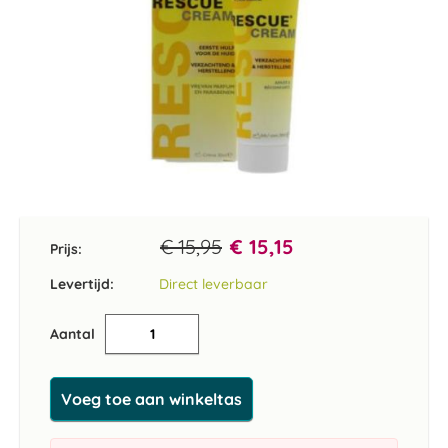
Ga
naar
het
€ 15,95
€ 15,15
Prijs:
begin
van
Levertijd:
Direct leverbaar
de
afbeeldingen-
Aantal
gallerij
Voeg toe aan winkeltas