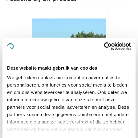
Deze website maakt gebruik van cookies
We gebruiken cookies om content en advertenties te
personaliseren, om functies voor social media te bieden
en om ons websiteverkeer te analyseren. Ook delen we
Deken Bucas Irish 50g Big
TRM 
informatie over uw gebruik van onze site met onze
Neck Black
partners voor social media, adverteren en analyse. Deze
partners kunnen deze gegevens combineren met andere
€ 109,01
€ 135,00
€ 
informatie die u aan ze heeft verstrekt of die ze hebben
verzameld op basis van uw gebruik van hun services.