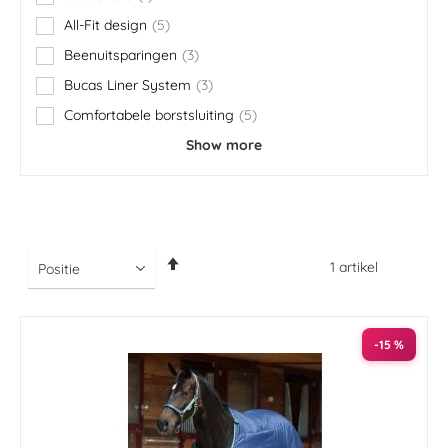
item
All-Fit design
5
items
Beenuitsparingen
3
items
Bucas Liner System
3
items
Comfortabele borstsluiting
5
items
Show more
Van
1
artikel
hoog
naar
laag
sorteren
-15 %