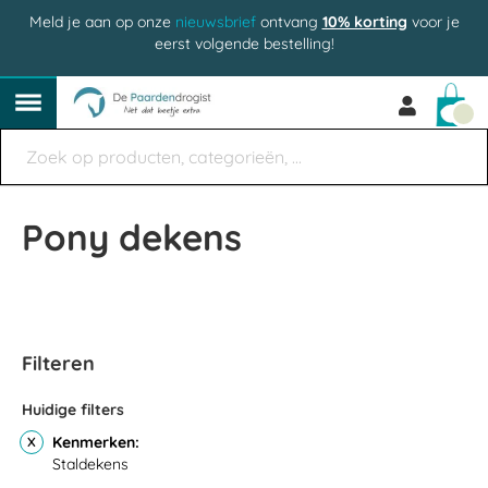
Meld je aan op onze
nieuwsbrief
ontvang
10% korting
voor je
eerst volgende bestelling!
Win
Pony dekens
Filteren
Huidige filters
Kenmerken
Staldekens