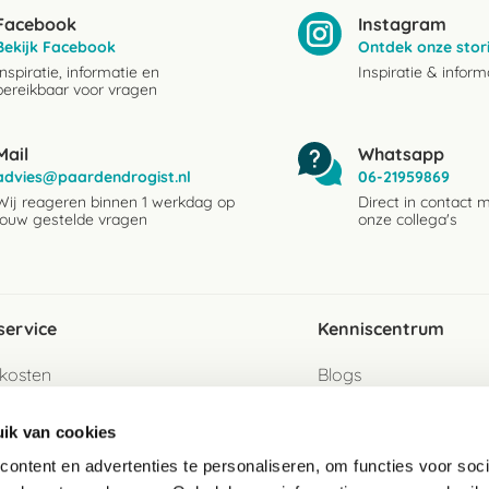
Facebook
Instagram
Bekijk Facebook
Ontdek onze stor
Inspiratie, informatie en
Inspiratie & inform
bereikbaar voor vragen
Mail
Whatsapp
advies@paardendrogist.nl
06-21959869
Wij reageren binnen 1 werkdag op
Direct in contact 
jouw gestelde vragen
onze collega's
service
Kenniscentrum
kosten
Blogs
ervice
Ingredientenwijzer
ik van cookies
jzen
Merken
ontent en advertenties te personaliseren, om functies voor soci