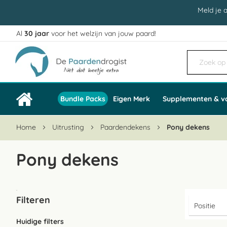
Meld je 
Al
30 jaar
voor het welzijn van jouw paard!
Ga
naar
de
inhoud
Bundle Packs
Eigen Merk
Supplementen & v
Home
Uitrusting
Paardendekens
Pony dekens
Pony dekens
Filteren
Huidige filters