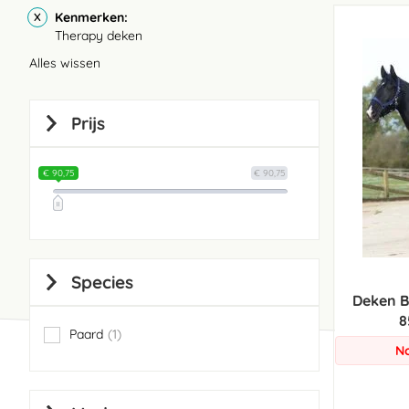
Kenmerken
Therapy deken
Alles wissen
Prijs
€ 90,75
€ 90,75
Species
Deken B
8
Paard
1
item
No