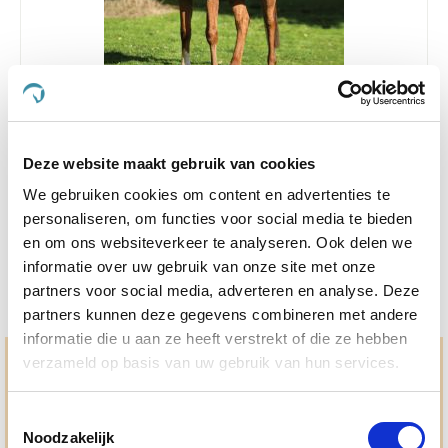
4.8
8 Beoordelingen
star
Horseware Pony Liner
rating
Deze website maakt gebruik van cookies
Nog maar 2 beschikbaar
We gebruiken cookies om content en advertenties te
€ 35,72
€ 64,95
personaliseren, om functies voor social media te bieden
en om ons websiteverkeer te analyseren. Ook delen we
informatie over uw gebruik van onze site met onze
partners voor social media, adverteren en analyse. Deze
partners kunnen deze gegevens combineren met andere
informatie die u aan ze heeft verstrekt of die ze hebben
verzameld op basis van uw gebruik van hun services.
Hulp en advies nodig?
Jouw paard gezond houden en krijgen. Dat is waar we het
Toestemmingsselectie
allemaal voor doen. Bij De Paardendrogist worden we
Noodzakelijk
gedreven door onze visie: het leveren van producten van