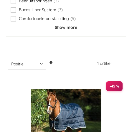
Beenuitsparingen
3
items
Bucas Liner System
3
items
Comfortabele borstsluiting
5
items
Show more
Van
1
artikel
hoog
naar
laag
sorteren
-45 %