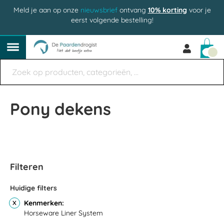
Meld je aan op onze
nieuwsbrief
ontvang
10% korting
voor je
eerst volgende bestelling!
Win
Pony dekens
Filteren
Huidige filters
Kenmerken
Horseware Liner System