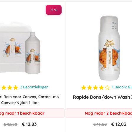
laag
sorteren
-5 %
5.0
4.0
2 Beoordelingen
1 Beoordel
star
star
rating
Rapide Dons/down Wash 
rating
ti Rain voor Canvas, Cotton, mix
Canvas/Nylon 1 liter
og maar 1 beschikbaar
Nog maar 2 beschikba
€ 12,83
€ 12,83
€ 13,50
€ 13,50