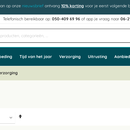
aan op onze
nieuwsbrief
ontvang
10% korting
voor je eerst volgende b
j
Telefonisch bereikbaar op:
050-409 69 96
of app
e vraag naar
06-2
oeding
Tijd van het jaar
Verzorging
Uitrusting
Aanbied
erzorging
Van
hoog
naar