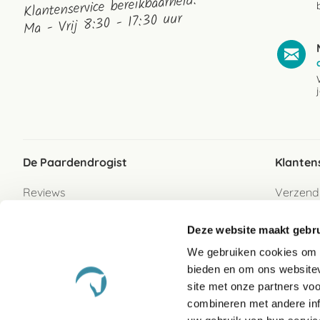
Klantenservice bereikbaarheid:
Ma - Vrij 8:30 - 17:30 uur
De Paardendrogist
Klanten
Reviews
Verzend
Over ons
Bezorgs
Deze website maakt gebru
Vacatures
Betaalwi
We gebruiken cookies om c
Contact
Retour
bieden en om ons websitev
Retour s
site met onze partners vo
combineren met andere inf
Garanti