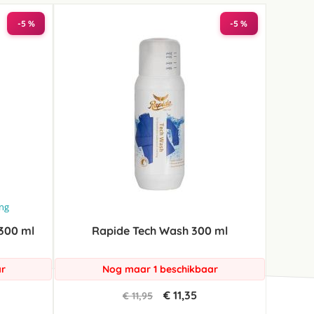
-5 %
-5 %
ing
300 ml
Rapide Tech Wash 300 ml
ar
Nog maar 1 beschikbaar
€ 11,35
€ 11,95