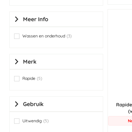
Meer Info
Wassen en onderhoud
3
items
Merk
Rapide
5
items
Gebruik
Rapide
(
Uitwendig
5
N
items