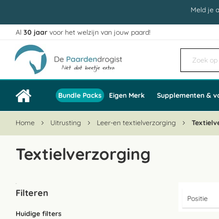
Meld je 
Al
30 jaar
voor het welzijn van jouw paard!
Ga
naar
de
inhoud
Bundle Packs
Eigen Merk
Supplementen & v
Home
Uitrusting
Leer-en textielverzorging
Textielv
Textielverzorging
Filteren
Huidige filters