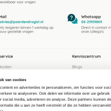
bereikbaar voor vragen
Mail
Whatsapp
advies@paardendrogist.nl
06-21959869
Wij reageren binnen 1 werkdag op
Direct in contact 
jouw gestelde vragen
onze collega's
service
Kenniscentrum
kosten
Blogs
ervice
Ingredientenwijzer
ik van cookies
jzen
Merken
ontent en advertenties te personaliseren, om functies voor soci
erkeer te analyseren. Ook delen we informatie over uw gebruik
turen als gast
or social media, adverteren en analyse. Deze partners kunnen 
ormatie die u aan ze heeft verstrekt of die ze hebben verzameld
e