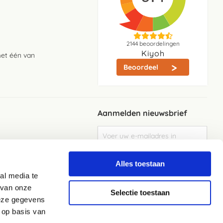
2144
beoordelingen
Kiyoh
met één van
Beoordeel
Aanmelden nieuwsbrief
Abonneer
u
op
Meld je aan
onze
Alles toestaan
nieuwsbrief
al media te
Elke week de beste acties en het laaste
nieuws in je eigen mailbox
 van onze
Selectie toestaan
deze gegevens
 op basis van