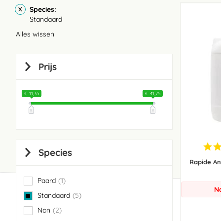
Species
Standaard
Alles wissen
Prijs
€ 11,35
€ 41,75
Species
Rapide An
Paard
1
item
N
Standaard
5
items
Non
2
items