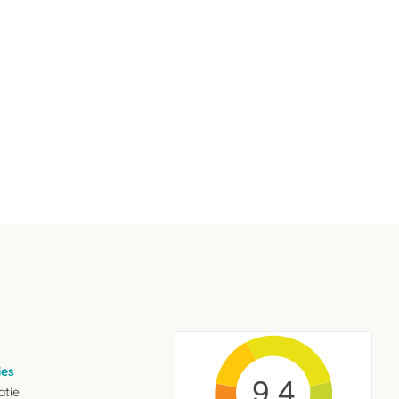
ies
9.4
atie