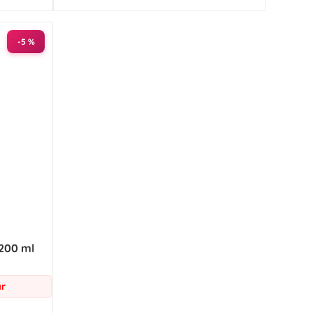
-5 %
200 ml
ar