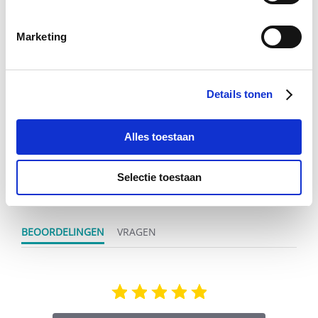
€ 23,28
€ 24,50
€
Marketing
Voeg toe aan winkeltas
Voeg t
Details tonen
Alles toestaan
0.0
star
0 Beoordelingen
rating
Selectie toestaan
Schrijf Een Review
Stel Een Vraag
BEOORDELINGEN
VRAGEN