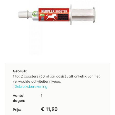
Ga
naar
het
Gebruik:
begin
1 tot 2 boosters (60ml par dosis) , afhankelijk van het
van
verwachte activiteitenniveau.
de
|
Gebruiksberekening
afbeeldingen-
gallerij
Aantal
1
dagen:
€ 11,90
Prijs: