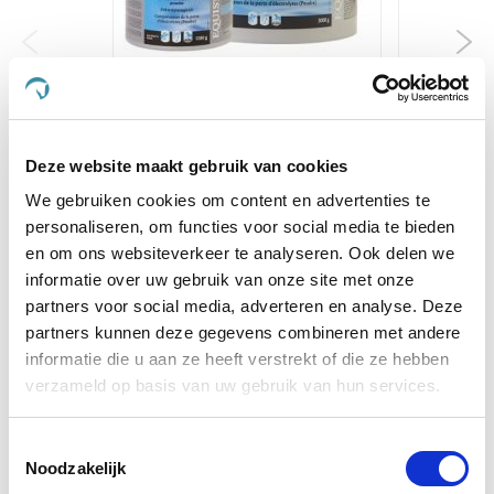
Equistro Electrolyt 7
Sectoli
S
€ 53,50
€ 
Deze website maakt gebruik van cookies
We gebruiken cookies om content en advertenties te
personaliseren, om functies voor social media te bieden
Voeg toe aan winkeltas
Voeg t
en om ons websiteverkeer te analyseren. Ook delen we
informatie over uw gebruik van onze site met onze
partners voor social media, adverteren en analyse. Deze
Anderen kochten ook
partners kunnen deze gegevens combineren met andere
informatie die u aan ze heeft verstrekt of die ze hebben
verzameld op basis van uw gebruik van hun services.
Toestemmingsselectie
Noodzakelijk