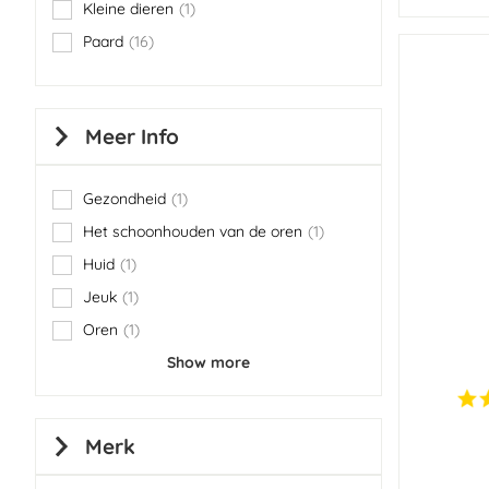
Kleine dieren
1
item
Paard
16
items
Meer Info
Gezondheid
1
item
Het schoonhouden van de oren
1
item
Huid
1
item
Jeuk
1
item
Oren
1
item
Show more
Merk