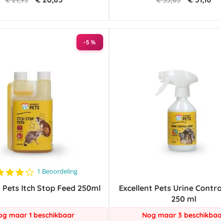
€ 21,95
€ 53,85
-5 %
4.0
1 Beoordeling
star
t Pets Itch Stop Feed 250ml
rating
Excellent Pets Urine Contr
250 ml
og maar 1 beschikbaar
Nog maar 3 beschikba