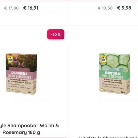
€ 16,91
€ 9,98
€ 17,80
€ 10,50
-20 %
tyle Shampoobar Warm &
Rosemary 180 g