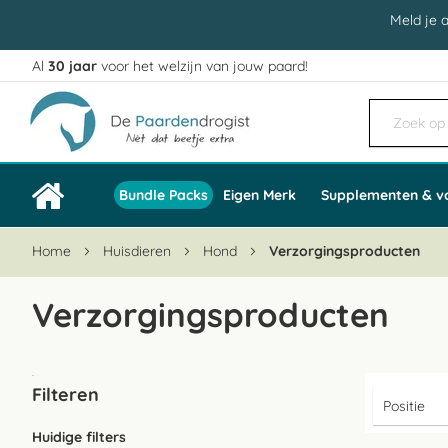
Meld je 
Al
30 jaar
voor het welzijn van jouw paard!
Ga
naar
de
inhoud
Bundle Packs
Eigen Merk
Supplementen & v
Home
Huisdieren
Hond
Verzorgingsproducten
Verzorgingsproducten
Filteren
Huidige filters