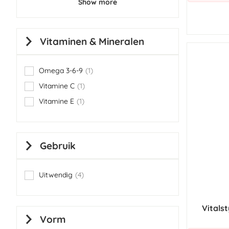
Show more
Vitaminen & Mineralen
Omega 3-6-9
1
item
Vitamine C
1
item
Vitamine E
1
item
Gebruik
Uitwendig
4
items
Vitals
Vorm