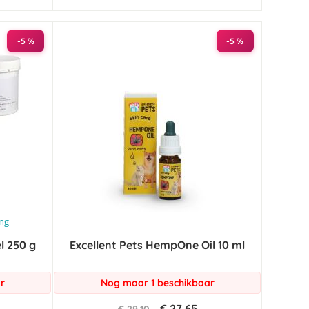
-5 %
-5 %
ing
l 250 g
Excellent Pets HempOne Oil 10 ml
r
Nog maar 1 beschikbaar
€ 27,65