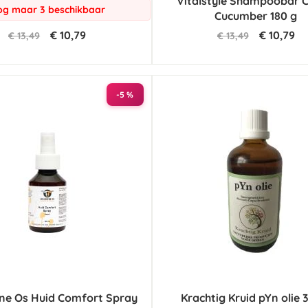
Vitalstyle Shampoobar C
g maar 3 beschikbaar
Cucumber 180 g
€ 10,79
€ 10,79
€ 13,49
€ 13,49
-5 %
ne Os Huid Comfort Spray
Krachtig Kruid pYn olie 