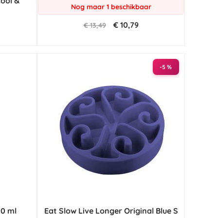
ool &
Nog maar 1 beschikbaar
€ 10,79
€ 13,49
-5 %
30 ml
Eat Slow Live Longer Original Blue S