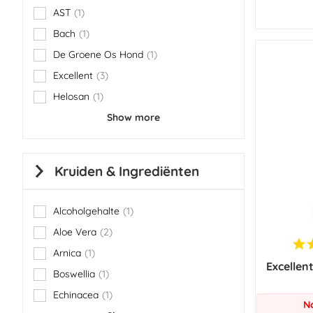
AST
1
item
Bach
1
item
De Groene Os Hond
1
item
Excellent
3
items
Helosan
1
item
Show more
Kruiden & Ingrediënten
Alcoholgehalte
1
item
Aloe Vera
2
items
Arnica
1
item
Excellen
Boswellia
1
item
Echinacea
1
item
N