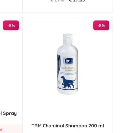
€ 29,10
-5 %
-5 %
ol Spray
TRM Chaminol Shampoo 200 ml
ar