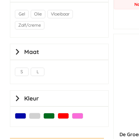
No
Gel
Olie
Vloeibaar
Zalf/creme
Maat
S
L
Kleur
De Groe