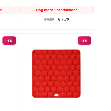
r
Nog maar 1 beschikbaar
€ 7,79
€ 8,20
-5 %
-5 %