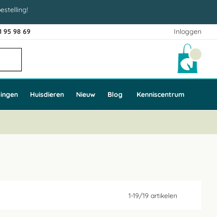
estelling!
1 95 98 69
Inloggen
Winke
ingen
Huisdieren
Nieuw
Blog
Kenniscentrum
1
-
19
/
19
artikelen