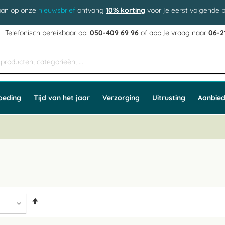
aan op onze
nieuwsbrief
ontvang
10% korting
voor je eerst volgende b
j
Telefonisch bereikbaar op:
050-409 69 96
of app
e vraag naar
06-2
oeding
Tijd van het jaar
Verzorging
Uitrusting
Aanbied
Van
hoog
naar