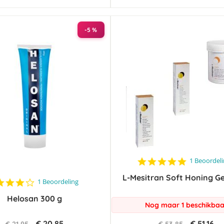
-5 %
5.0
1 Beoordel
star
L-Mesitran Soft Honing Ge
rating
4.0
1 Beoordeling
star
Helosan 300 g
rating
Nog maar 1 beschikbaa
€ 20,85
€ 51,16