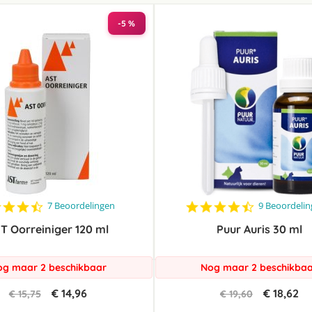
laag
sorteren
-5 %
4.7
4.4
7 Beoordelingen
9 Beoordeli
star
star
T Oorreiniger 120 ml
rating
Puur Auris 30 ml
rating
g maar 2 beschikbaar
Nog maar 2 beschikba
€ 14,96
€ 18,62
€ 15,75
€ 19,60