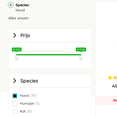
Species
Hond
Alles wissen
Prijs
€ 5,23
€ 51,16
Species
AS
Hond
19
items
No
Humaan
1
item
Kat
9
items