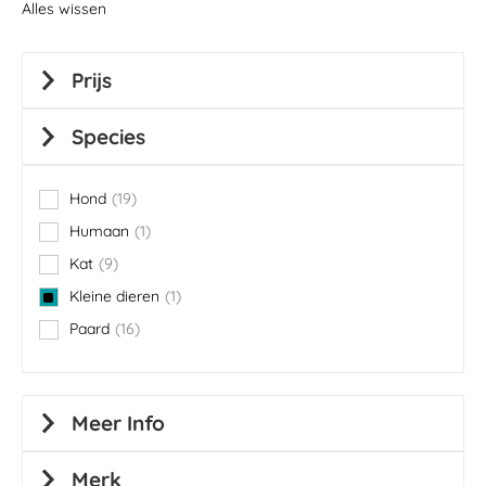
Alles wissen
Prijs
Species
Hond
19
items
Humaan
1
item
Kat
9
items
Kleine dieren
1
item
Paard
16
items
Meer Info
Merk