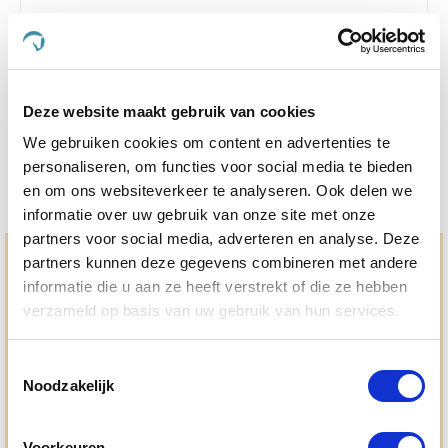
Excellent Pets Urine Control Spray 250 ml
Nog maar 3 beschikbaar
€ 9,98
€ 10,50
Deze website maakt gebruik van cookies
We gebruiken cookies om content en advertenties te
personaliseren, om functies voor social media te bieden
en om ons websiteverkeer te analyseren. Ook delen we
informatie over uw gebruik van onze site met onze
partners voor social media, adverteren en analyse. Deze
partners kunnen deze gegevens combineren met andere
Hulp en advies nodig?
informatie die u aan ze heeft verstrekt of die ze hebben
Jouw paard gezond houden en krijgen. Dat is waar we het
verzameld op basis van uw gebruik van hun services.
allemaal voor doen. Bij De Paardendrogist worden we
gedreven door onze visie: het leveren van producten van
topkwaliteit, uitgebreide informatieverstrekking en
Toestemmingsselectie
"ouderwetse" service. Wij helpen je graag, doen wat wij
Noodzakelijk
beloven en rusten pas als jij tevreden bent; dat menen we en
dat checken we ook.
Voorkeuren