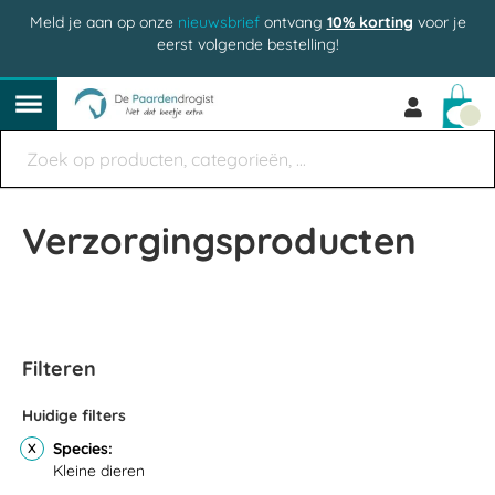
Meld je aan op onze
nieuwsbrief
ontvang
10% korting
voor je
eerst volgende bestelling!
Win
Verzorgingsproducten
Filteren
Huidige filters
Species
Kleine dieren