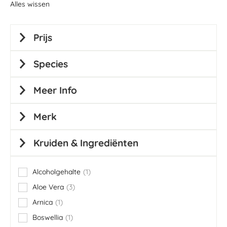
Alles wissen
Prijs
Species
Meer Info
Merk
Kruiden & Ingrediënten
Alcoholgehalte
1
item
Aloe Vera
3
items
Arnica
1
item
Boswellia
1
item