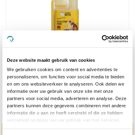
4.0
1 Beoordeling
star
Deze website maakt gebruik van cookies
Excellent Pets Itch Stop Feed 250ml
rating
We gebruiken cookies om content en advertenties te
Nog maar 1 beschikbaar
personaliseren, om functies voor social media te bieden
en om ons websiteverkeer te analyseren. Ook delen we
€ 16,91
€ 17,80
informatie over uw gebruik van onze site met onze
partners voor social media, adverteren en analyse. Deze
partners kunnen deze gegevens combineren met andere
informatie die u aan ze heeft verstrekt of die ze hebben
verzameld op basis van uw gebruik van hun services.
Hulp en advies nodig?