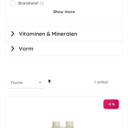
Brandnetel
1
item
Show more
Vitaminen & Mineralen
Vorm
Van
1
artikel
hoog
naar
laag
sorteren
-5 %