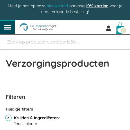
Meld je aan op onze
nieuwsbrief
ontvang
10% korting
voor je
eerst volgende bestelling!
Win
Verzorgingsproducten
Filteren
Huidige filters
Kruiden & Ingrediënten
Teunisbloem