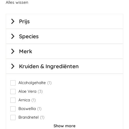
Alles wissen
Prijs
Species
Merk
Kruiden & Ingrediënten
Alcoholgehalte
1
item
Aloe Vera
3
items
Arnica
1
item
Boswellia
1
item
Brandnetel
1
item
Show more