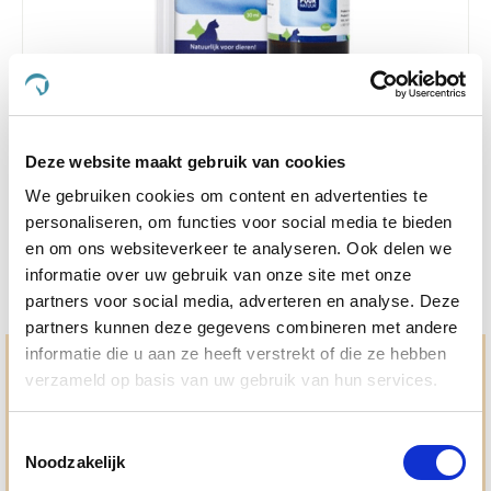
4.4
9 Beoordelingen
star
Puur Auris 30 ml
rating
Nog maar 2 beschikbaar
Deze website maakt gebruik van cookies
We gebruiken cookies om content en advertenties te
€ 18,62
€ 19,60
personaliseren, om functies voor social media te bieden
en om ons websiteverkeer te analyseren. Ook delen we
informatie over uw gebruik van onze site met onze
partners voor social media, adverteren en analyse. Deze
partners kunnen deze gegevens combineren met andere
informatie die u aan ze heeft verstrekt of die ze hebben
Hulp en advies nodig?
verzameld op basis van uw gebruik van hun services.
Jouw paard gezond houden en krijgen. Dat is waar we het
allemaal voor doen. Bij De Paardendrogist worden we
Toestemmingsselectie
gedreven door onze visie: het leveren van producten van
Noodzakelijk
topkwaliteit, uitgebreide informatieverstrekking en