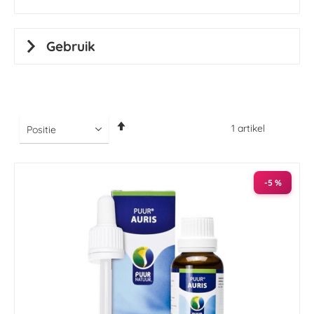
Gebruik
Van
1
artikel
hoog
naar
laag
sorteren
-5 %