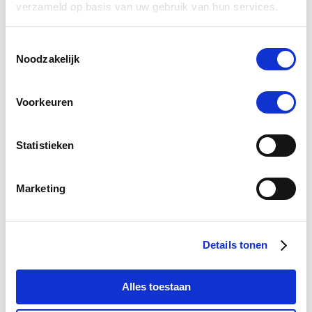
verzameld op basis van uw gebruik van hun services.
Toestemmingsselectie
Noodzakelijk
Voorkeuren
Statistieken
Marketing
Krachtig Kruid pYn olie 30 ml
Details tonen
Nog maar 1 beschikbaar
€ 19,95
Alles toestaan