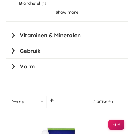
Brandnetel
1
item
Show more
Vitaminen & Mineralen
Gebruik
Vorm
Van
3
artikelen
hoog
naar
laag
sorteren
-5 %