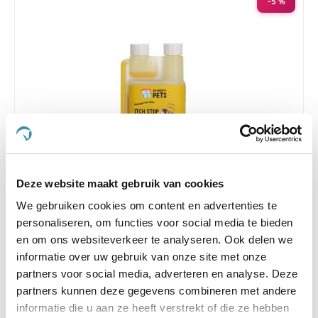
-5 %
Deze website maakt gebruik van cookies
4.0
1 Beoordeling
star
We gebruiken cookies om content en advertenties te
Excellent Pets Itch Stop Feed 250ml
rating
personaliseren, om functies voor social media te bieden
Nog maar 1 beschikbaar
en om ons websiteverkeer te analyseren. Ook delen we
informatie over uw gebruik van onze site met onze
€ 16,91
€ 17,80
partners voor social media, adverteren en analyse. Deze
partners kunnen deze gegevens combineren met andere
informatie die u aan ze heeft verstrekt of die ze hebben