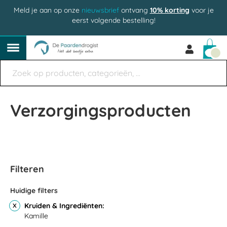
Meld je aan op onze
nieuwsbrief
ontvang
10% korting
voor je
eerst volgende bestelling!
Win
Verzorgingsproducten
Filteren
Huidige filters
Kruiden & Ingrediënten
Kamille