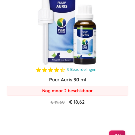
4.4
9 Beoordelingen
star
Puur Auris 30 ml
rating
Nog maar 2 beschikbaar
€ 18,62
€ 19,60