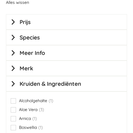
Alles wissen
Prijs
Species
Meer Info
Merk
Kruiden & Ingrediënten
Alcoholgehalte
1
item
Aloe Vera
3
items
Arnica
1
item
Boswellia
1
item