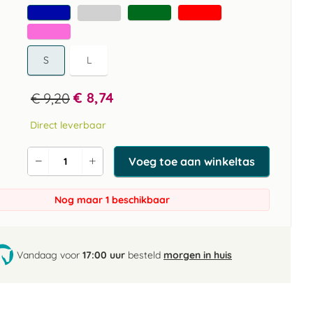
S
L
€ 8,74
€ 9,20
Direct leverbaar
Voeg toe aan winkeltas
Verlaag
Verhoog
de
de
aantal
aantal
Nog maar 1 beschikbaar
Vandaag voor
17:00 uur
besteld
morgen in huis