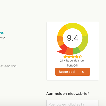
ies
9.4
atie
2144
beoordelingen
Kiyoh
met één van
Beoordeel
Aanmelden nieuwsbrief
Abonneer