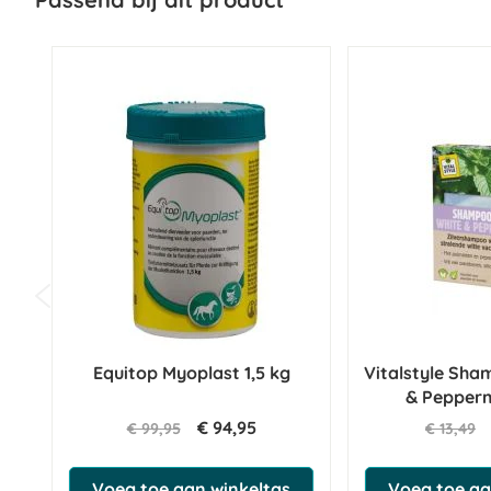
Equitop Myoplast 1,5 kg
Vitalstyle Sh
& Pepperm
€ 94,95
€ 99,95
€ 13,49
Voeg toe aan winkeltas
Voeg toe aa