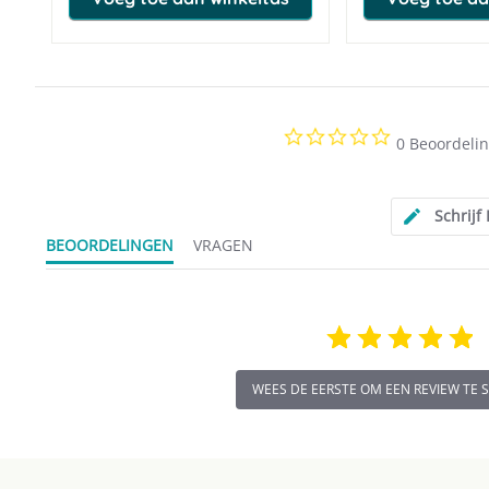
0.0
0 Beoordeli
star
rating
Schrijf
BEOORDELINGEN
VRAGEN
WEES DE EERSTE OM EEN REVIEW TE 