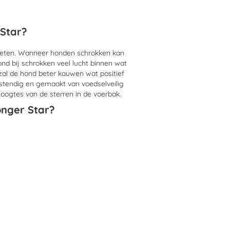
er Star?
st eten. Wanneer honden schrokken kan
ond bij schrokken veel lucht binnen wat
 zal de hond beter kauwen wat positief
stendig en gemaakt van voedselveilig
hoogtes van de sterren in de voerbak.
e Longer Star?
bruiken?
n alle soorten.