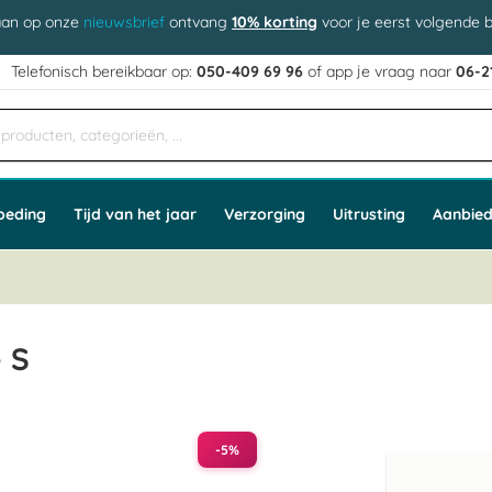
aan op onze
nieuwsbrief
ontvang
10% korting
voor je eerst volgende b
j
Telefonisch bereikbaar op:
050-409 69 96
of app
e vraag naar
06-2
oeding
Tijd van het jaar
Verzorging
Uitrusting
Aanbied
 S
-5%