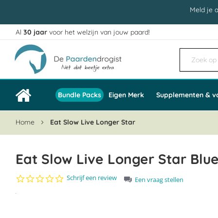
Meld je 
Al
30 jaar
voor het welzijn van jouw paard!
Ga
naar
de
inhoud
Bundle Packs
Eigen Merk
Supplementen & v
Home
Eat Slow Live Longer Star
Eat Slow Live Longer Star Blue
0.0
Schrijf een review
Een vraag stellen
star
Ga
rating
naar
het