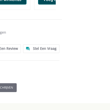
ngen
 Een Review
Stel Een Vraag
SCHRIJVEN