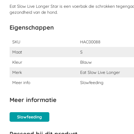
Eat Slow Live Longer Star is een voerbak die schrokken tegengaa
Wat zit er in Eat Slow Live Longer Star
gezondheid van de hond.
Samenstelling:
Voedselveilig kunststof, geen BPA / PVC / ftalat
Eigenschappen
Formaten:
Small:
20,5 cm
Large:
30 cm
Eigenschappen
SKU
HAC00088
Maat
S
Kleur
Blauw
Merk
Eat Slow Live Longer
Meer info
Slowfeeding
Meer informatie
Slowfeeding
Passend bij dit product