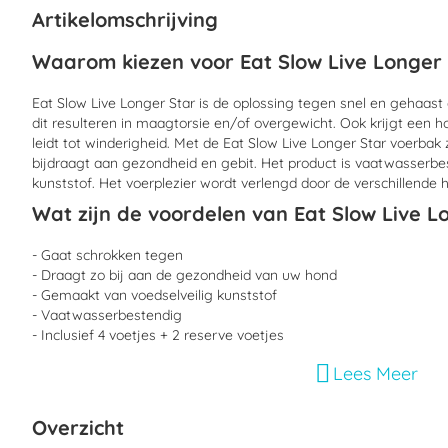
begin
Artikelomschrijving
van
de
Waarom kiezen voor Eat Slow Live Long
afbeeldingen-
gallerij
Eat Slow Live Longer Star is de oplossing tegen snel en gehaa
dit resulteren in maagtorsie en/of overgewicht. Ook krijgt een h
leidt tot winderigheid. Met de Eat Slow Live Longer Star voerbak
bijdraagt aan gezondheid en gebit. Het product is vaatwasserbe
kunststof. Het voerplezier wordt verlengd door de verschillende 
Wat zijn de voordelen van Eat Slow Liv
- Gaat schrokken tegen
- Draagt zo bij aan de gezondheid van uw hond
- Gemaakt van voedselveilig kunststof
- Vaatwasserbestendig
- Inclusief 4 voetjes + 2 reserve voetjes
Lees Meer
Hoe moet ik Eat Slow Live Longer Star ge
Overzicht
Eat Slow Live Longer Star kan gevuld worden met hondenvoer va