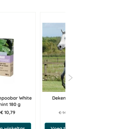
ampoobar White
Deken Bucas Irish 150g
int 180 g
€ 10,79
€ 79,75
€ 145,00
n winkeltas
Voeg toe aan winkeltas