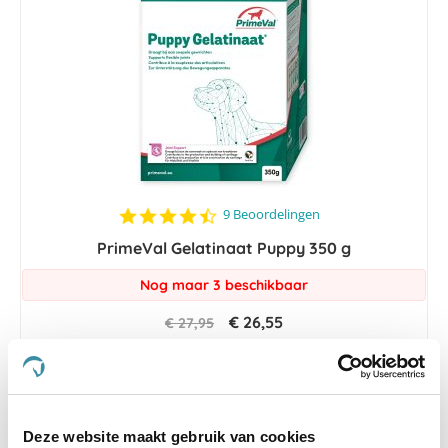
4.6
9 Beoordelingen
star
PrimeVal Gelatinaat Puppy 350 g
rating
Nog maar 3 beschikbaar
€ 26,55
€ 27,95
-5 %
Deze website maakt gebruik van cookies