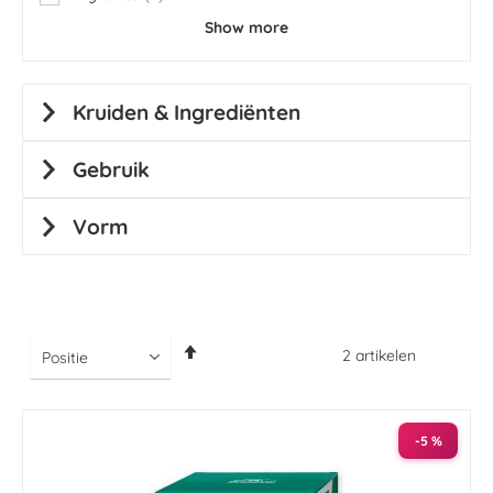
items
Show more
Kruiden & Ingrediënten
Gebruik
Vorm
Van
2
artikelen
hoog
naar
laag
sorteren
-5 %