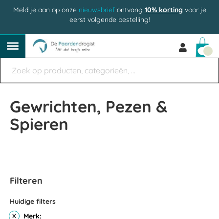
Meld je aan op onze
nieuwsbrief
ontvang
10% korting
voor je
eerst volgende bestelling!
Win
Gewrichten, Pezen &
Spieren
Filteren
Huidige filters
Merk