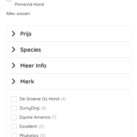
PrimeVal Hond
Alles wissen
Prijs
Species
Meer Info
Merk
De Groene Os Hond
4
items
DursyDog
4
items
Equine America
1
item
Excellent
5
items
Phytonics
5