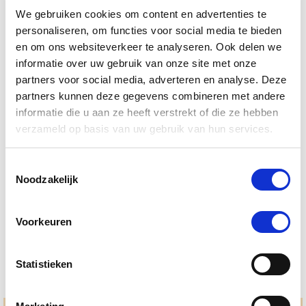
We gebruiken cookies om content en advertenties te
personaliseren, om functies voor social media te bieden
en om ons websiteverkeer te analyseren. Ook delen we
informatie over uw gebruik van onze site met onze
partners voor social media, adverteren en analyse. Deze
partners kunnen deze gegevens combineren met andere
informatie die u aan ze heeft verstrekt of die ze hebben
verzameld op basis van uw gebruik van hun services.
Toestemmingsselectie
4.6
49 Beoordelingen
Noodzakelijk
star
PrimeVal Gelatinaat Hond 500 g
rating
€ 31,30
€ 32,95
Voorkeuren
Statistieken