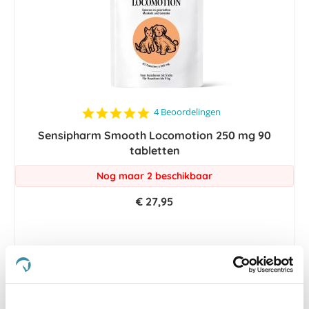
4.8
4 Beoordelingen
star
Sensipharm Smooth Locomotion 250 mg 90
rating
tabletten
Nog maar 2 beschikbaar
€ 27,95