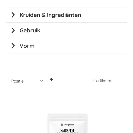
Kruiden & Ingrediënten
Gebruik
Vorm
Van
2
artikelen
hoog
naar
laag
sorteren