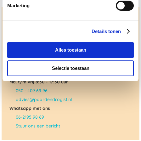
Marketing
Hulp en advies nodig?
Jouw paard gezond houden en krijgen. Dat is waar we het
Details tonen
allemaal voor doen. Bij De Paardendrogist worden we
gedreven door onze visie: het leveren van producten van
topkwaliteit, uitgebreide informatieverstrekking en
Alles toestaan
"ouderwetse" service. Wij helpen je graag, doen wat wij
beloven en rusten pas als jij tevreden bent; dat menen we en
dat checken we ook.
Selectie toestaan
Ma. t/m vrij 8:30 - 17:30 uur
050 - 409 69 96
advies@paardendrogist.nl
Whatsapp met ons
06-2195 98 69
Stuur ons een bericht