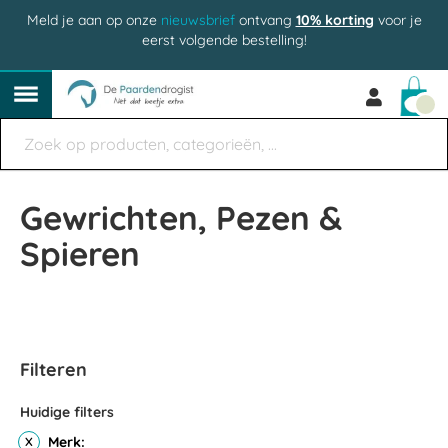
Meld je aan op onze
nieuwsbrief
ontvang
10% korting
voor je
eerst volgende bestelling!
Win
Gewrichten, Pezen &
Spieren
Filteren
Huidige filters
Merk