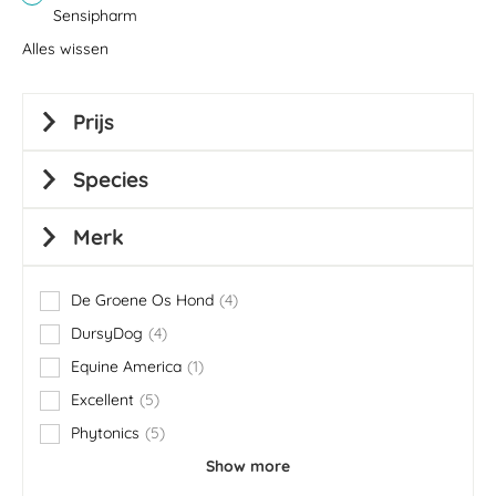
Sensipharm
Alles wissen
Prijs
Species
Merk
De Groene Os Hond
4
items
DursyDog
4
items
Equine America
1
item
Excellent
5
items
Phytonics
5
items
Show more