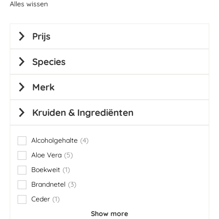
Alles wissen
Prijs
Species
Merk
Kruiden & Ingrediënten
Alcoholgehalte
4
items
Aloe Vera
5
items
Boekweit
1
item
Brandnetel
3
items
Ceder
1
item
Show more