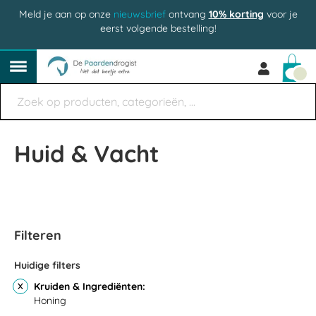
Meld je aan op onze
nieuwsbrief
ontvang
10% korting
voor je
eerst volgende bestelling!
Win
Huid & Vacht
Filteren
Huidige filters
Kruiden & Ingrediënten
Honing