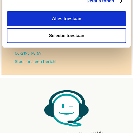
Details tonen
dat checken we ook.
Alles toestaan
Ma. t/m vrij 8:30 - 17:30 uur
050 - 409 69 96
Selectie toestaan
advies@paardendrogist.nl
Whatsapp met ons
06-2195 98 69
Stuur ons een bericht