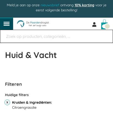
Meld je aan op onze
nieuwsbrief
ontvang
10% korting
voor je
eerst volgende bestelling!
Win
Huid & Vacht
Filteren
Huidige filters
Kruiden & Ingrediënten
Citroengrasolie