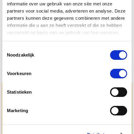
informatie over uw gebruik van onze site met onze
partners voor social media, adverteren en analyse. Deze
partners kunnen deze gegevens combineren met andere
informatie die u aan ze heeft verstrekt of die ze hebben
5.0
2 Beoordelingen
star
verzameld op basis van uw gebruik van hun services.
PUUR Hot Spot Foam 148 ml
rating
€ 14,88
€ 15,66
Toestemmingsselectie
Noodzakelijk
Voorkeuren
Hulp en advies nodig?
Statistieken
Jouw paard gezond houden en krijgen. Dat is waar we het
allemaal voor doen. Bij De Paardendrogist worden we
Marketing
gedreven door onze visie: het leveren van producten van
topkwaliteit, uitgebreide informatieverstrekking en
"ouderwetse" service. Wij helpen je graag, doen wat wij
beloven en rusten pas als jij tevreden bent; dat menen we en