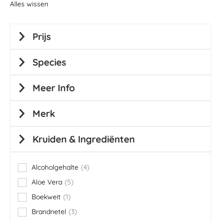
Alles wissen
Prijs
Species
Meer Info
Merk
Kruiden & Ingrediënten
Alcoholgehalte
4
items
Aloe Vera
5
items
Boekweit
1
item
Brandnetel
3
items