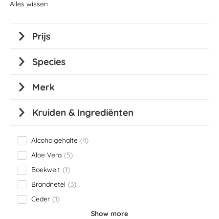
Alles wissen
Prijs
Species
Merk
Kruiden & Ingrediënten
Alcoholgehalte
4
items
Aloe Vera
5
items
Boekweit
1
item
Brandnetel
3
items
Ceder
1
item
Show more