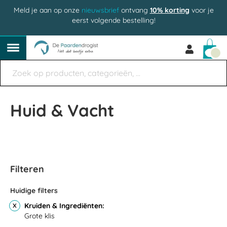
Meld je aan op onze
nieuwsbrief
ontvang
10% korting
voor je
eerst volgende bestelling!
Win
Huid & Vacht
Filteren
Huidige filters
Kruiden & Ingrediënten
Grote klis