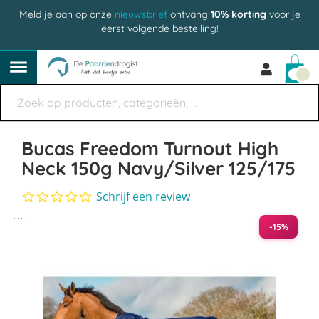
Meld je aan op onze
nieuwsbrief
ontvang
10% korting
voor je
eerst volgende bestelling!
Win
Bucas Freedom Turnout High
Neck 150g Navy/Silver 125/175
0.0
Schrijf een review
star
Ga
rating
-15%
naar
het
einde
van
de
afbeeldingen-
gallerij