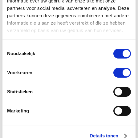
informatie over uw gebruik van onze site met onze
partners voor social media, adverteren en analyse. Deze
partners kunnen deze gegevens combineren met andere
informatie die u aan ze heeft verstrekt of die ze hebben
verzameld op basis van uw gebruik van hun services.
Toestemmingsselectie
NAF B.L.K.
Noodzakelijk
€ 59,80
€ 62,95
€ 
Voorkeuren
Statistieken
Voeg toe aan winkeltas
Voeg t
Marketing
0.0
star
0 Beoordelingen
rating
Details tonen