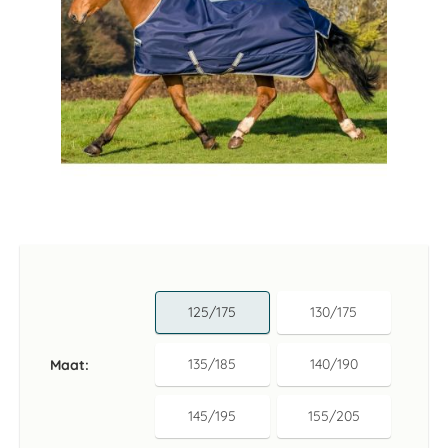
Ga
naar
het
begin
van
125/175
130/175
de
afbeeldingen-
gallerij
135/185
140/190
Maat
145/195
155/205