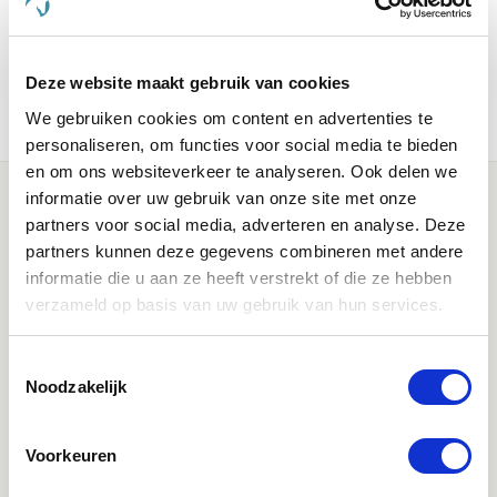
thermometer moet redelijk diep in de anus ingebracht worden;
zo diep dat je de display nog net kunt aflezen. Na ca. 1 minuut
(exacte metingtijd is afhankelijk van de thermometer) kun
je de thermometer er weer uithalen en de temperatuur
Deze website maakt gebruik van cookies
aflezen.
We gebruiken cookies om content en advertenties te
personaliseren, om functies voor social media te bieden
en om ons websiteverkeer te analyseren. Ook delen we
informatie over uw gebruik van onze site met onze
partners voor social media, adverteren en analyse. Deze
partners kunnen deze gegevens combineren met andere
informatie die u aan ze heeft verstrekt of die ze hebben
verzameld op basis van uw gebruik van hun services.
Klantenservice bereikbaarheid:
Toestemmingsselectie
Noodzakelijk
Ma - Vrij 8:30 - 17:30 uur
Voorkeuren
Direct advies
App:
06-21959869
of bel:
050-409 69 96
onze klantenservice