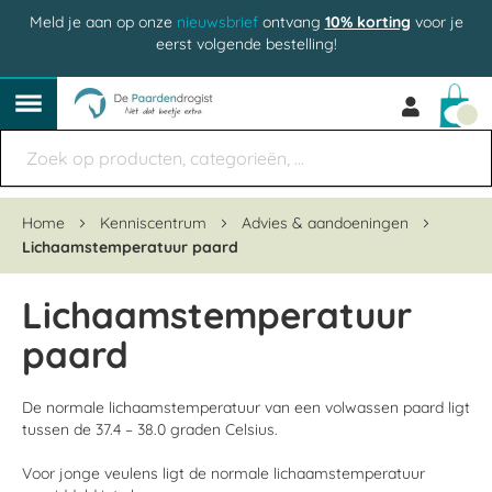
Meld je aan op onze
nieuwsbrief
ontvang
10% korting
voor je
eerst volgende bestelling!
Win
Home
Kenniscentrum
Advies & aandoeningen
Lichaamstemperatuur paard
Lichaamstemperatuur
paard
De normale lichaamstemperatuur van een volwassen paard ligt
tussen de 37.4 – 38.0 graden Celsius.
Voor jonge veulens ligt de normale lichaamstemperatuur