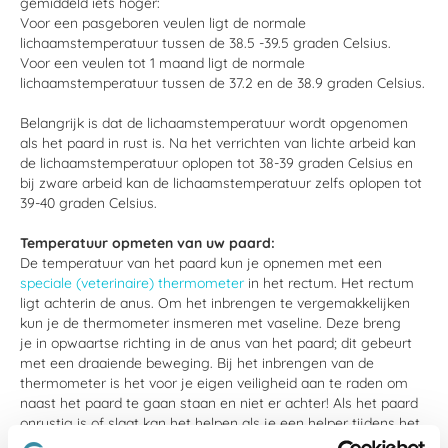
gemiddeld iets hoger:
Voor een pasgeboren veulen ligt de normale
lichaamstemperatuur tussen de 38.5 -39.5 graden Celsius.
Voor een veulen tot 1 maand ligt de normale
lichaamstemperatuur tussen de 37.2 en de 38.9 graden Celsius.
Belangrijk is dat de lichaamstemperatuur wordt opgenomen
als het paard in rust is. Na het verrichten van lichte arbeid kan
de lichaamstemperatuur oplopen tot 38-39 graden Celsius en
bij zware arbeid kan de lichaamstemperatuur zelfs oplopen tot
39-40 graden Celsius.
Temperatuur
opmeten van uw paard:
De temperatuur van het paard kun je opnemen met een
speciale (veterinaire) thermometer
in het rectum. Het rectum
ligt achterin de anus. Om het inbrengen te vergemakkelijken
kun je de thermometer insmeren met vaseline. Deze breng
je in opwaartse richting in de anus van het paard; dit gebeurt
met een draaiende beweging. Bij het inbrengen van de
thermometer is het voor je eigen veiligheid aan te raden om
naast het paard te gaan staan en niet er achter! Als het paard
onrustig is of slaat kan het helpen als je een helper tijdens het
inbrengen van de thermometer een voorbeen laat optillen. De