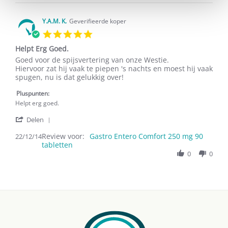
Anja
2020
R.
on
Y.A.M. K.
Geverifieerde koper
6
5.0
Sep
star
2020
Helpt Erg Goed.
rating
Review
review
Goed voor de spijsvertering van onze Westie.
by
stating
Hiervoor zat hij vaak te piepen 's nachts en moest hij vaak
Y.A.M.
Helpt
spugen, nu is dat gelukkig over!
K.
Erg
on
Goed.
Pluspunten:
22
Helpt erg goed.
Dec
'
2014
Delen
Share
Review voor:
Review
Gastro Entero Comfort 250 mg 90
22/12/14
tabletten
by
Y.A.M.
0
0
K.
on
22
Dec
2014