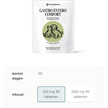
afbeeldingen-
gallerij
Ga
naar
het
Aantal
90
begin
dagen:
van
de
afbeeldingen-
250 mg 90
1000 mg 90
Inhoud
gallerij
tabletten
tabletten