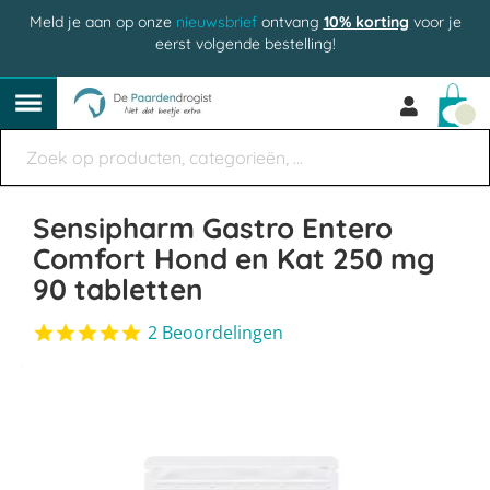
Meld je aan op onze
nieuwsbrief
ontvang
10% korting
voor je
eerst volgende bestelling!
Win
Sensipharm Gastro Entero
Comfort Hond en Kat 250 mg
90 tabletten
5.0
2 Beoordelingen
star
Ga
rating
naar
het
einde
van
de