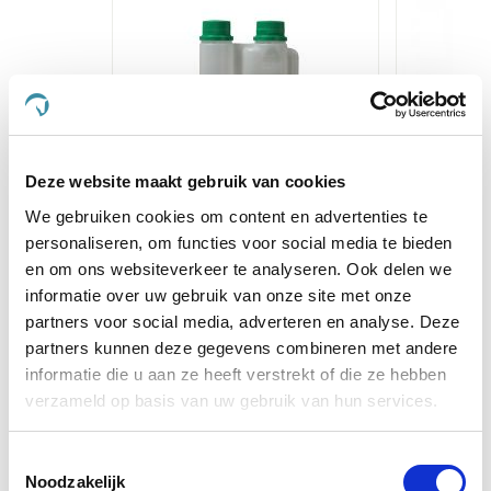
Deze website maakt gebruik van cookies
We gebruiken cookies om content en advertenties te
personaliseren, om functies voor social media te bieden
Doseerflacon 500 ml
Audevard
en om ons websiteverkeer te analyseren. Ook delen we
informatie over uw gebruik van onze site met onze
€ 1,96
€ 2,30
partners voor social media, adverteren en analyse. Deze
partners kunnen deze gegevens combineren met andere
informatie die u aan ze heeft verstrekt of die ze hebben
verzameld op basis van uw gebruik van hun services.
Voeg toe aan winkeltas
Voeg t
Toestemmingsselectie
Noodzakelijk