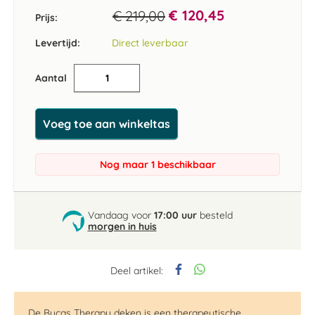
€ 120,45
€ 219,00
Prijs:
Levertijd:
Direct leverbaar
Aantal
Voeg toe aan winkeltas
Nog maar 1 beschikbaar
Vandaag voor
17:00 uur
besteld
morgen in huis
Deel artikel:
De Bucas Therapy deken is een therapeutische