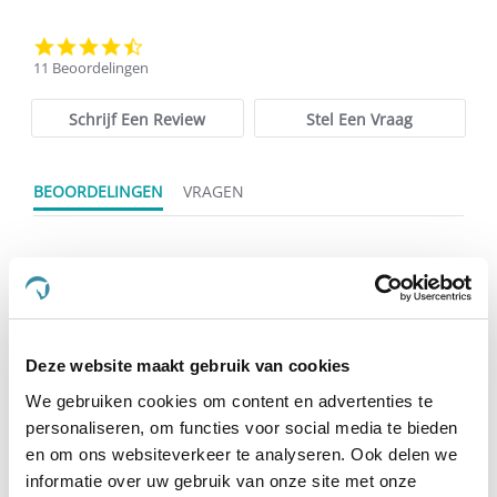
4.4
star
11 Beoordelingen
rating
Schrijf Een Review
Stel Een Vraag
BEOORDELINGEN
VRAGEN
11 Beoordelingen
Wassenaar
Geverifieerde koper
Deze website maakt gebruik van cookies
5.0
We gebruiken cookies om content en advertenties te
star
Goede Pasvorm,Werkt Snel,Mooie Deken Om Te Zien
rating
personaliseren, om functies voor social media te bieden
Review
review
Warmt heel snel op. Makkelijke pasvorm. Paard voelt echt
en om ons websiteverkeer te analyseren. Ook delen we
by
stating
soepeler na een paar dagen gebruik waarbij deken
informatie over uw gebruik van onze site met onze
Wassenaar
Goede
vooraf en achteraf op is geweest. Sowieso loopt hij