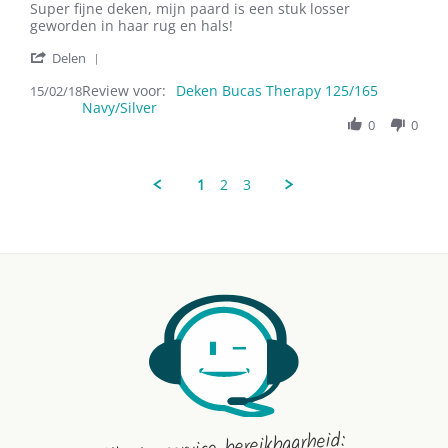
Review
review
Super fijne deken, mijn paard is een stuk losser
by
stating
geworden in haar rug en hals!
C
Super
'
on
fijne
Delen
Share
15
deken,
Review voor:
Review
Deken Bucas Therapy 125/165
15/02/18
Feb
mijn
Navy/Silver
by
2018
paard
C
0
0
on
15
Feb
1
2
3
2018