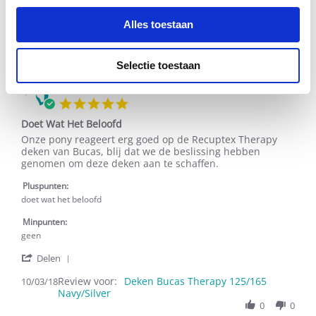
Share
15
paard
Review voor:
Review
Deken Bucas Therapy 125/165
15/05/18
May
wordt
Alles toestaan
Navy/Silver
by
2018
M.
0
0
G.
on
Selectie toestaan
15
May
Pietrich B.
Geverifieerde koper
2018
5.0
star
Doet Wat Het Beloofd
rating
Review
review
Onze pony reageert erg goed op de Recuptex Therapy
by
stating
deken van Bucas, blij dat we de beslissing hebben
Pietrich
Doet
genomen om deze deken aan te schaffen.
B.
Wat
on
Het
Pluspunten:
10
Beloofd
doet wat het beloofd
Mar
2018
Minpunten:
geen
'
Delen
Share
Review voor:
Review
Deken Bucas Therapy 125/165
10/03/18
Navy/Silver
by
Pietrich
0
0