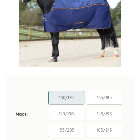
Ga
naar
het
begin
van
130/175
135/185
de
afbeeldingen-
gallerij
140/190
145/195
Maat
155/205
165/215