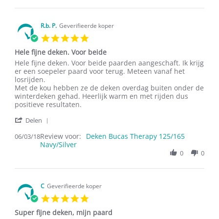
B.
on
10
Mar
R.b. P.
Geverifieerde koper
2018
5.0
star
Hele fijne deken. Voor beide
rating
Review
review
Hele fijne deken. Voor beide paarden aangeschaft. Ik krijg
by
stating
er een soepeler paard voor terug. Meteen vanaf het
R.b.
Hele
losrijden.
P.
fijne
Met de kou hebben ze de deken overdag buiten onder de
on
deken.
winterdeken gehad. Heerlijk warm en met rijden dus
6
Voor
positieve resultaten.
Mar
beide
'
2018
Delen
Share
Review voor:
Review
Deken Bucas Therapy 125/165
06/03/18
Navy/Silver
by
R.b.
0
0
P.
on
6
Mar
C
Geverifieerde koper
2018
5.0
star
Super fijne deken, mijn paard
rating