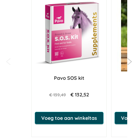
Pavo SOS kit
Ve
€ 132,52
€ 139,49
€ 1
Voeg toe aan winkeltas
Voeg t