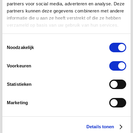
partners voor social media, adverteren en analyse. Deze
partners kunnen deze gegevens combineren met andere
informatie die u aan ze heeft verstrekt of die ze hebben
verzameld op basis van uw gebruik van hun services.
Effol med Hoefstraal-Vitaal –
NAF LTS
Toestemmingsselectie
Gelspray 150 ml
Noodzakelijk
€ 18,95
€ 19,95
€
Voorkeuren
Voeg toe aan winkeltas
Voeg 
Statistieken
Marketing
0.0
star
0 Beoordelingen
rating
Details tonen
Schrijf Een Review
Stel Een Vraag