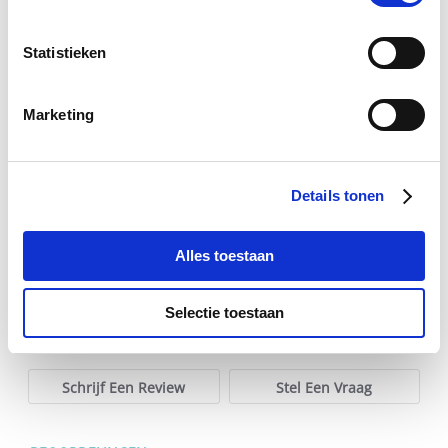
Statistieken
Phytonics Multivit Hond/Kat
Marketing
€ 19,85
€ 20,89
Details tonen
Voeg toe aan winkeltas
Alles toestaan
Selectie toestaan
0.0
star
0 Beoordelingen
rating
Schrijf Een Review
Stel Een Vraag