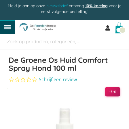
Meld je aan op onze
nieuwsbrief
ontvang
10% korting
voor je
eerst volgende bestelling!
Win
De Groene Os Huid Comfort
Spray Hond 100 ml
0.0
Schrijf een review
star
Ga
rating
-5 %
naar
het
einde
van
de
afbeeldingen-
gallerij